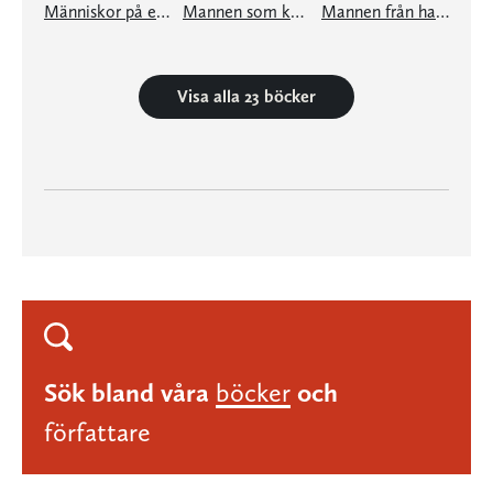
Människor på en ö
Mannen som kom hem
Mannen från havet
Visa alla 23 böcker
Sök bland våra
böcker
och
författare