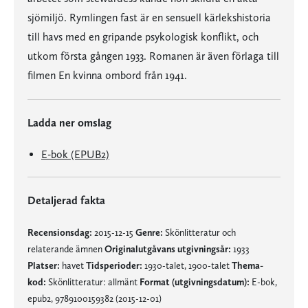
sjömiljö. Rymlingen fast är en sensuell kärlekshistoria
till havs med en gripande psykologisk konflikt, och
utkom första gången 1933. Romanen är även förlaga till
filmen En kvinna ombord från 1941.
Ladda ner omslag
E-bok (EPUB2)
Detaljerad fakta
Recensionsdag:
2015-12-15
Genre:
Skönlitteratur och
relaterande ämnen
Originalutgåvans utgivningsår:
1933
Platser:
havet
Tidsperioder:
1930-talet, 1900-talet
Thema-
kod:
Skönlitteratur: allmänt
Format (utgivningsdatum):
E-bok,
epub2, 9789100159382 (2015-12-01)