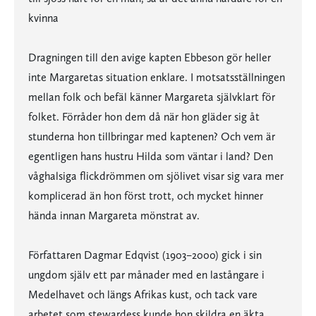
kvinna
Dragningen till den avige kapten Ebbeson gör heller
inte Margaretas situation enklare. I motsatsställningen
mellan folk och befäl känner Margareta självklart för
folket. Förråder hon dem då när hon gläder sig åt
stunderna hon tillbringar med kaptenen? Och vem är
egentligen hans hustru Hilda som väntar i land? Den
våghalsiga flickdrömmen om sjölivet visar sig vara mer
komplicerad än hon först trott, och mycket hinner
hända innan Margareta mönstrat av.
Författaren Dagmar Edqvist (1903–2000) gick i sin
ungdom själv ett par månader med en lastångare i
Medelhavet och längs Afrikas kust, och tack vare
arbetet som stewardess kunde hon skildra en äkta