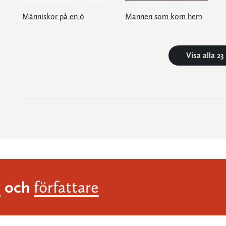
Människor på en ö
Mannen som kom hem
Visa alla 2
och
r
författare