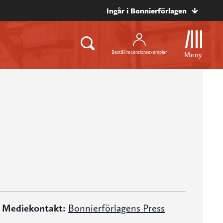
Ingår i Bonnierförlagen
Beställ recensionsexemplar
Meny
Mediekontakt:
Bonnierförlagens Press