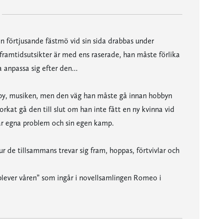
en förtjusande fästmö vid sin sida drabbas under
s framtidsutsikter är med ens raserade, han måste förlika
 anpassa sig efter den...
obby, musiken, men den väg han måste gå innan hobbyn
orkat gå den till slut om han inte fått en ny kvinna vid
har egna problem och sin egen kamp.
de tillsammans trevar sig fram, hoppas, förtvivlar och
plever våren” som ingår i novellsamlingen Romeo i