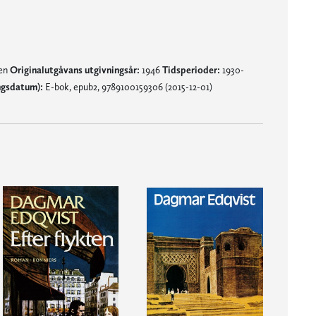
nen
Originalutgåvans utgivningsår:
1946
Tidsperioder:
1930-
ngsdatum):
E-bok, epub2, 9789100159306 (2015-12-01)