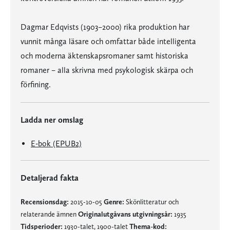
Dagmar Edqvists (1903–2000) rika produktion har
vunnit många läsare och omfattar både intelligenta
och moderna äktenskapsromaner samt historiska
romaner – alla skrivna med psykologisk skärpa och
förfining.
Ladda ner omslag
E-bok (EPUB2)
Detaljerad fakta
Recensionsdag:
2015-10-05
Genre:
Skönlitteratur och
relaterande ämnen
Originalutgåvans utgivningsår:
1935
Tidsperioder:
1930-talet, 1900-talet
Thema-kod: