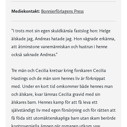
Mediekontakt:
Bonnierförlagens Press
”I trots mot sin egen skuldkänsla fastslog hon: Helge
älskade jag, Andreas hatade jag. Hon vägrade erkänna,
att åtminstone vanemänniskan och hustrun i henne
också saknade Andreas.”
Tre män och Cecilia kretsar kring forskaren Cecilia
Hastings och de män som hennes liv är förknippat
med. Under en kort tid omkommer både hennes man
och älskare, kvar lämnas Cecilia gravid med sin
älskares barn. Hennes kamp för att få leva ett
självständigt liv med egen försörjning och för rätten att
få föda sitt utomäktenskapliga barn utan skam berörde
kontroversiella ämnen när romanen utkom 1935.