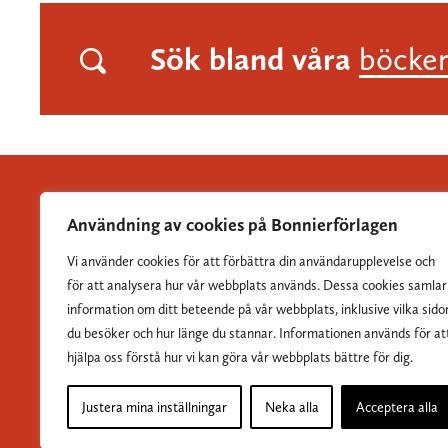
Sök bland våra
böcke
Användning av cookies på Bonnierförlagen
Vi använder cookies för att förbättra din användarupplevelse och
Albert Bonniers Förlag grundades 1837 och är Sveriges
för att analysera hur vår webbplats används. Dessa cookies samlar
största skönlitterära förlag.
information om ditt beteende på vår webbplats, inklusive vilka sido
du besöker och hur länge du stannar. Informationen används för at
hjälpa oss förstå hur vi kan göra vår webbplats bättre för dig.
Justera mina inställningar
Neka alla
Acceptera alla