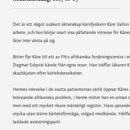
Det är ett något osäkert äktenskap kärnfysikern Kåre Vallon
arbete, och hon börjar snart visa påfallande intresse för Kår
låter inte vänta på sig.
Bitter flyr Kåre till ett av FN:s afrikanska forskningscentra i
Dagmar Edqvist kände från egna resor. Han träffar läkaren K
skadskjuten efter kärleksbesvikelser.
Hennes inlevelse i de svarta patienternas värld öppnar Kåre
brännande afrikanska problem, i henne möter han en annan s
men med ett mycket rikare mänskligt register. Hans spirande 
olycka utan större kärleksförmåga, vidgad medkänsla. Hållfa
laddade avslutningsparti.