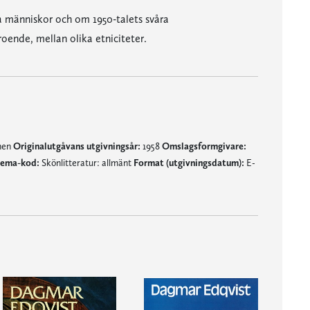
a människor och om 1950-talets svåra
ende, mellan olika etniciteter.
mnen
Originalutgåvans utgivningsår:
1958
Omslagsformgivare:
ema-kod:
Skönlitteratur: allmänt
Format (utgivningsdatum):
E-