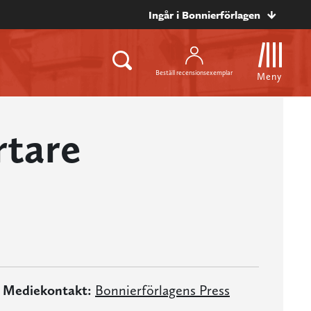
Ingår i Bonnierförlagen
Beställ recensionsexemplar
Meny
rtare
Mediekontakt:
Bonnierförlagens Press