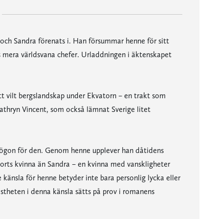
 och Sandra förenats i. Han försummar henne för sitt
es mera världsvana chefer. Urladdningen i äktenskapet
 ett vilt bergslandskap under Ekvatorn – en trakt som
athryn Vincent, som också lämnat Sverige litet
s ögon för den. Genom henne upplever han dåtidens
orts kvinna än Sandra – en kvinna med vanskligheter
känsla för henne betyder inte bara personlig lycka eller
stheten i denna känsla sätts på prov i romanens