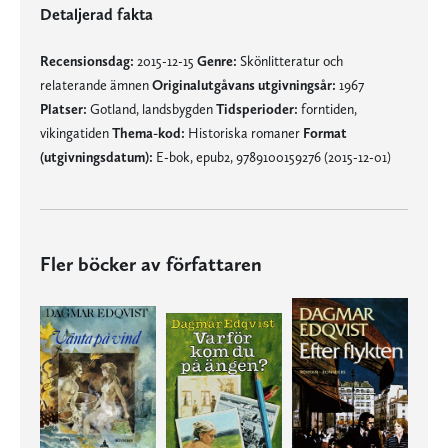
Detaljerad fakta
Recensionsdag:
2015-12-15
Genre:
Skönlitteratur och
relaterande ämnen
Originalutgåvans utgivningsår:
1967
Platser:
Gotland, landsbygden
Tidsperioder:
forntiden,
vikingatiden
Thema-kod:
Historiska romaner
Format
(utgivningsdatum):
E-bok, epub2, 9789100159276 (2015-12-01)
Fler böcker av författaren