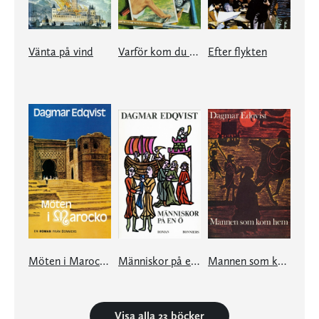
Vänta på vind
Varför kom du på ängen?
Efter flykten
Möten i Marocko
Människor på en ö
Mannen som kom hem
Visa alla 23 böcker