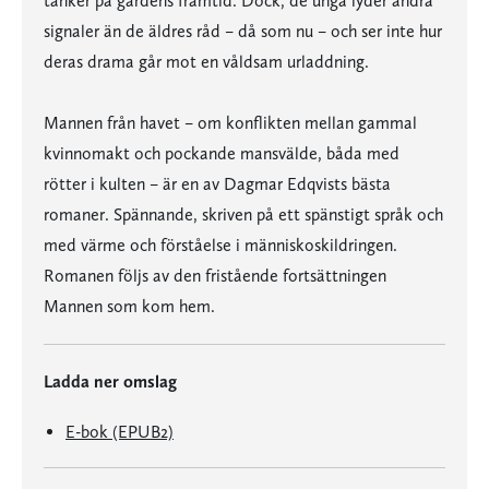
tänker på gårdens framtid. Dock, de unga lyder andra
signaler än de äldres råd – då som nu – och ser inte hur
deras drama går mot en våldsam urladdning.
Mannen från havet – om konflikten mellan gammal
kvinnomakt och pockande mansvälde, båda med
rötter i kulten – är en av Dagmar Edqvists bästa
romaner. Spännande, skriven på ett spänstigt språk och
med värme och förståelse i människoskildringen.
Romanen följs av den fristående fortsättningen
Mannen som kom hem.
Ladda ner omslag
E-bok (EPUB2)