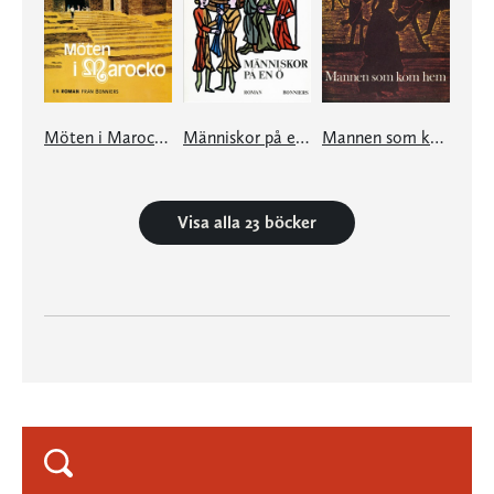
Möten i Marocko
Människor på en ö
Mannen som kom hem
Visa alla 23 böcker