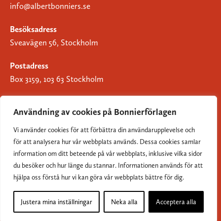
info@albertbonniers.se
Besöksadress
Sveavägen 56, Stockholm
Postadress
Box 3159, 103 63 Stockholm
Användning av cookies på Bonnierförlagen
Vi använder cookies för att förbättra din användarupplevelse och
Om Bonnierförlagen
för att analysera hur vår webbplats används. Dessa cookies samlar
Cookies
information om ditt beteende på vår webbplats, inklusive vilka sidor
du besöker och hur länge du stannar. Informationen används för att
Integritetspolicy
hjälpa oss förstå hur vi kan göra vår webbplats bättre för dig.
Justera mina inställningar
Neka alla
Acceptera alla