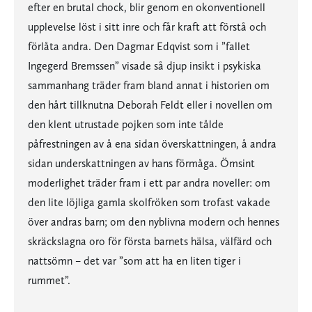
efter en brutal chock, blir genom en okonventionell
upplevelse löst i sitt inre och får kraft att förstå och
förlåta andra. Den Dagmar Edqvist som i ”fallet
Ingegerd Bremssen” visade så djup insikt i psykiska
sammanhang träder fram bland annat i historien om
den hårt tillknutna Deborah Feldt eller i novellen om
den klent utrustade pojken som inte tålde
påfrestningen av å ena sidan överskattningen, å andra
sidan underskattningen av hans förmåga. Ömsint
moderlighet träder fram i ett par andra noveller: om
den lite löjliga gamla skolfröken som trofast vakade
över andras barn; om den nyblivna modern och hennes
skräckslagna oro för första barnets hälsa, välfärd och
nattsömn – det var ”som att ha en liten tiger i
rummet”.