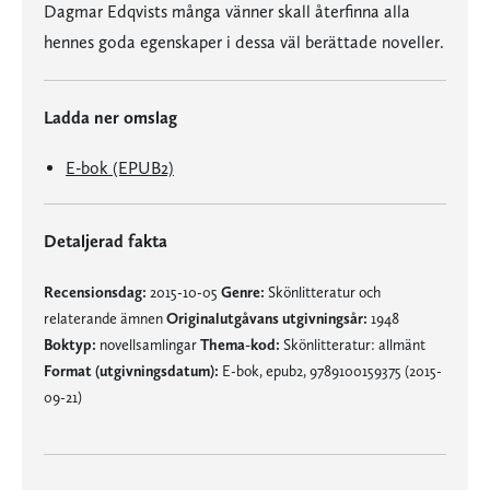
Dagmar Edqvists många vänner skall återfinna alla
hennes goda egenskaper i dessa väl berättade noveller.
Ladda ner omslag
E-bok (EPUB2)
Detaljerad fakta
Recensionsdag:
2015-10-05
Genre:
Skönlitteratur och
relaterande ämnen
Originalutgåvans utgivningsår:
1948
Boktyp:
novellsamlingar
Thema-kod:
Skönlitteratur: allmänt
Format (utgivningsdatum):
E-bok, epub2, 9789100159375 (2015-
09-21)