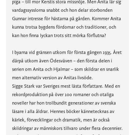
piga – till mor Kerstis stora missnöje. Men Anita lär sig
vardagssysslorna snabbt och hon delar storbonden
Gunnar intresse för hästarna på gården. Kommer Anita
kunna trotsa bygdens fördomar och traditioner, och
kan hon finna lyckan trots sitt mörka förflutna?
I byarna vid gränsen utkom för första gången 1935. Året
därpå utkom även Ödesväven – den första delen i
serien om Anita och Hjalmar – som skildrar en snarlik
men alternativ version av Anitas livsöde.
Sigge Stark var Sveriges mest lästa författare. Med en
rekordproduktion på över 100 romaner och otaliga
noveller har hon trollbundit generationer av svenska
läsare i alla åldrar. Hennes böcker kännetecknas av
kärlek, förvecklingar och dramatik, men är också
skildringar av människors tillvaro under flera decennier.