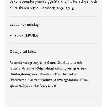
Bakom pseudonymen Sigge Stark fanns författaren och
djurälskaren Signe Björnberg (1896–1964).
Ladda ner omslag
E-bok (EPUB2)
Detaljerad fakta
Recensionsdag:
2015-11-16
Genre:
Skönlitteratur och
relaterande ämnen
Originalutgåvans utgivningsår:
1935
Omslagsformgivare:
Miroslav Sokcic
Thema-kod:
Skönlitteratur: allmänt
Format (utgivningsdatum):
E-bok,
epub2, 9789100157623 (2015-11-02)