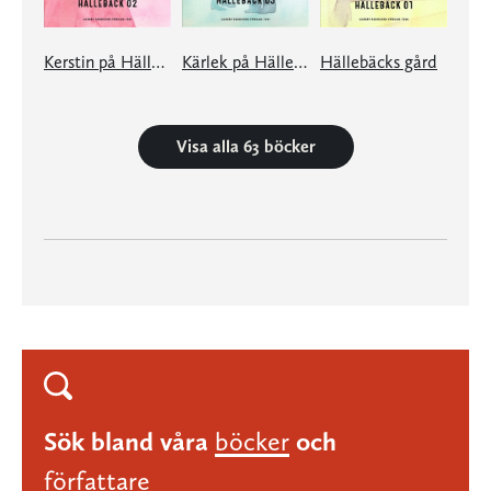
Kerstin på Hällebäck
Kärlek på Hällebäck
Hällebäcks gård
Visa alla 63 böcker
Sök bland våra
böcker
och
författare