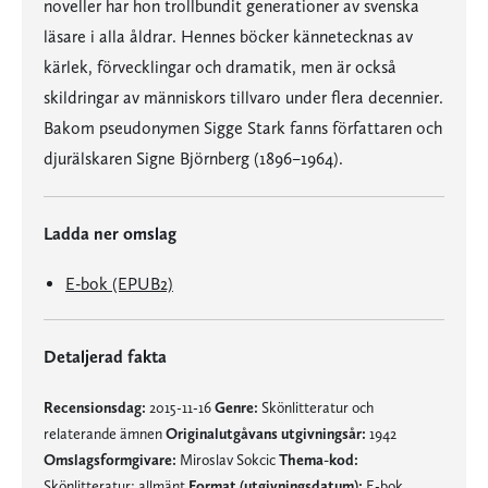
noveller har hon trollbundit generationer av svenska
läsare i alla åldrar. Hennes böcker kännetecknas av
kärlek, förvecklingar och dramatik, men är också
skildringar av människors tillvaro under flera decennier.
Bakom pseudonymen Sigge Stark fanns författaren och
djurälskaren Signe Björnberg (1896–1964).
Ladda ner omslag
E-bok (EPUB2)
Detaljerad fakta
Recensionsdag:
2015-11-16
Genre:
Skönlitteratur och
relaterande ämnen
Originalutgåvans utgivningsår:
1942
Omslagsformgivare:
Miroslav Sokcic
Thema-kod:
Skönlitteratur: allmänt
Format (utgivningsdatum):
E-bok,