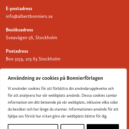
E-postadress
info@albertbonniers.se
Besöksadress
Sveavägen 56, Stockholm
Postadress
Box 3159, 103 63 Stockholm
Användning av cookies på Bonnierförlagen
Vi använder cookies för att förbättra din användarupplevelse och
Om Bonnierförlagen
för att analysera hur vår webbplats används. Dessa cookies samlar
Cookies
information om ditt beteende på vår webbplats, inklusive vilka sidor
du besöker och hur länge du stannar. Informationen används för att
Integritetspolicy
hjälpa oss förstå hur vi kan göra vår webbplats bättre för dig.