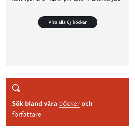
Visa alla 63 böcker
Sök bland våra
böcker
och
författare