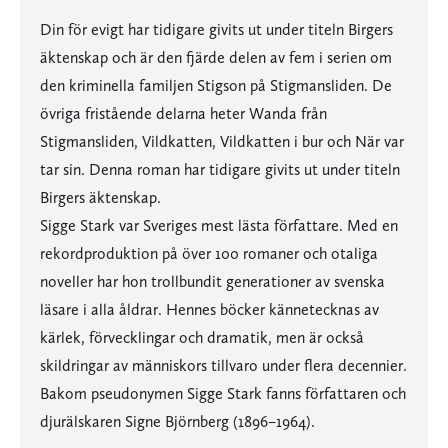
Din för evigt har tidigare givits ut under titeln Birgers
äktenskap och är den fjärde delen av fem i serien om
den kriminella familjen Stigson på Stigmansliden. De
övriga fristående delarna heter Wanda från
Stigmansliden, Vildkatten, Vildkatten i bur och När var
tar sin. Denna roman har tidigare givits ut under titeln
Birgers äktenskap.
Sigge Stark var Sveriges mest lästa författare. Med en
rekordproduktion på över 100 romaner och otaliga
noveller har hon trollbundit generationer av svenska
läsare i alla åldrar. Hennes böcker kännetecknas av
kärlek, förvecklingar och dramatik, men är också
skildringar av människors tillvaro under flera decennier.
Bakom pseudonymen Sigge Stark fanns författaren och
djurälskaren Signe Björnberg (1896–1964).