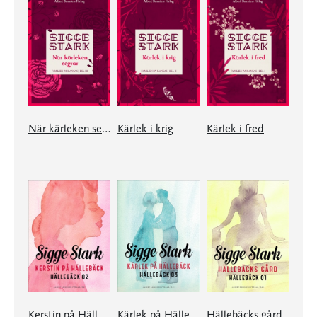
När kärleken segrar
Kärlek i krig
Kärlek i fred
Kerstin på Hällebäck
Kärlek på Hällebäck
Hällebäcks gård