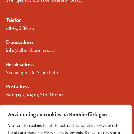
Sveriges största skönlitterära förlag.
Telefon
08-696 86 20
E-postadress
info@albertbonniers.se
Besöksadress
Sveavägen 56, Stockholm
Postadress
Box 3159, 103 63 Stockholm
Användning av cookies på Bonnierförlagen
Vi använder cookies för att förbättra din användarupplevelse och
Om Bonnierförlagen
för att analysera hur vår webbplats används. Dessa cookies samlar