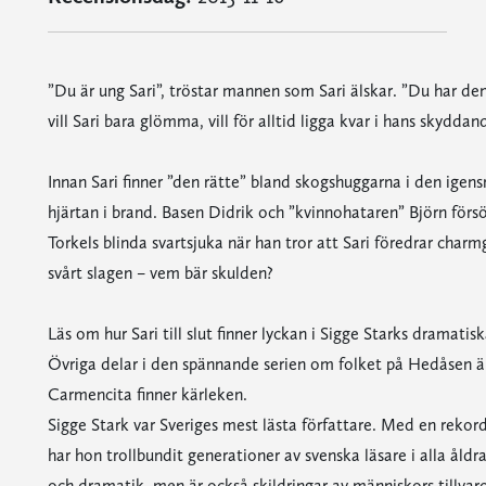
”Du är ung Sari”, tröstar mannen som Sari älskar. ”Du har den
vill Sari bara glömma, vill för alltid ligga kvar i hans skyd
Innan Sari finner ”den rätte” bland skogshuggarna i den ige
hjärtan i brand. Basen Didrik och ”kvinnohataren” Björn för
Torkels blinda svartsjuka när han tror att Sari föredrar char
svårt slagen – vem bär skulden?
Läs om hur Sari till slut finner lyckan i Sigge Starks dramati
Övriga delar i den spännande serien om folket på Hedåsen ä
Carmencita finner kärleken.
Sigge Stark var Sveriges mest lästa författare. Med en reko
har hon trollbundit generationer av svenska läsare i alla åld
och dramatik, men är också skildringar av människors tillv