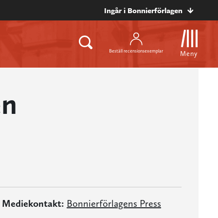
Ingår i Bonnierförlagen
Beställ recensionsexemplar
Meny
en
Mediekontakt:
Bonnierförlagens Press