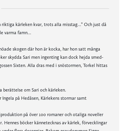
 riktiga kärleken kvar, trots alla misstag…” Och just då
dande varma famn…
nsnöade skogen där hon är kocka, har hon satt många
söker skydda Sari men ingenting kan dock hejda smed-
mgossen Sixten. Alla dras med i snöstormen, Torkel hittas
ska berättelse om Sari och kärleken.
r Ingela på Hedåsen, Kärlekens stormar samt
rdproduktion på över 100 romaner och otaliga noveller
rar. Hennes böcker kännetecknas av kärlek, förvecklingar
aro under flera decennier. Bakom pseudonymen Sigge