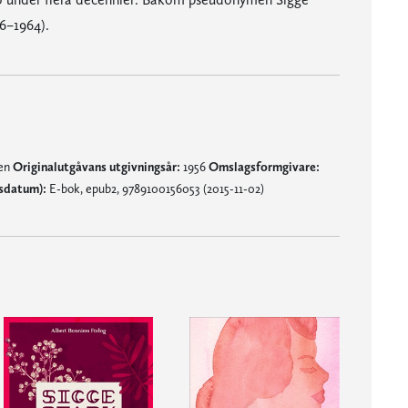
96–1964).
nen
Originalutgåvans utgivningsår:
1956
Omslagsformgivare:
sdatum):
E-bok, epub2, 9789100156053 (2015-11-02)