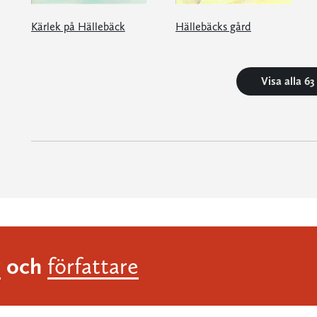
Kärlek på Hällebäck
Hällebäcks gård
Visa alla 6
och
r
författare