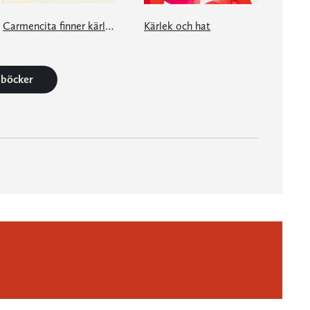
Carmencita finner kärleken
Kärlek och hat
3 böcker