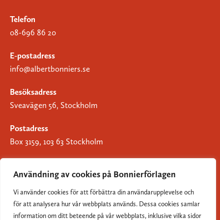
Telefon
08-696 86 20
E-postadress
info@albertbonniers.se
Besöksadress
Sveavägen 56, Stockholm
Postadress
Box 3159, 103 63 Stockholm
Användning av cookies på Bonnierförlagen
Vi använder cookies för att förbättra din användarupplevelse och
Om Bonnierförlagen
för att analysera hur vår webbplats används. Dessa cookies samlar
Cookies
information om ditt beteende på vår webbplats, inklusive vilka sidor