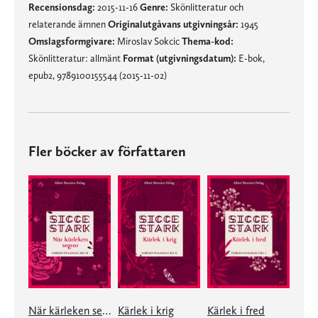
Recensionsdag:
2015-11-16
Genre:
Skönlitteratur och
relaterande ämnen
Originalutgåvans utgivningsår:
1945
Omslagsformgivare:
Miroslav Sokcic
Thema-kod:
Skönlitteratur: allmänt
Format (utgivningsdatum):
E-bok,
epub2, 9789100155544 (2015-11-02)
Fler böcker av författaren
När kärleken segrar
Kärlek i krig
Kärlek i fred