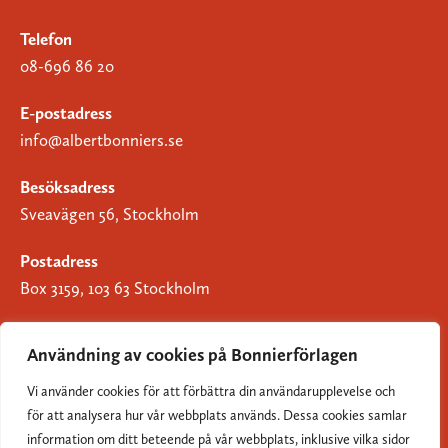
Telefon
08-696 86 20
E-postadress
info@albertbonniers.se
Besöksadress
Sveavägen 56, Stockholm
Postadress
Box 3159, 103 63 Stockholm
Användning av cookies på Bonnierförlagen
Vi använder cookies för att förbättra din användarupplevelse och
Om Bonnierförlagen
för att analysera hur vår webbplats används. Dessa cookies samlar
Cookies
information om ditt beteende på vår webbplats, inklusive vilka sidor