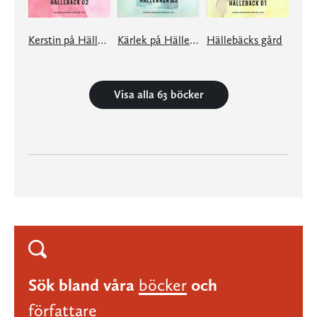
Kerstin på Hällebäck
Kärlek på Hällebäck
Hällebäcks gård
Visa alla 63 böcker
Sök bland våra
böcker
och
författare