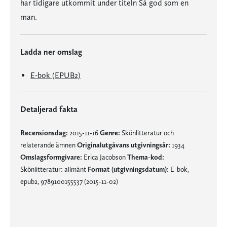
har tidigare utkommit under titeln Så god som en
man.
Ladda ner omslag
E-bok (EPUB2)
Detaljerad fakta
Recensionsdag:
2015-11-16
Genre:
Skönlitteratur och
relaterande ämnen
Originalutgåvans utgivningsår:
1934
Omslagsformgivare:
Erica Jacobson
Thema-kod:
Skönlitteratur: allmänt
Format (utgivningsdatum):
E-bok,
epub2, 9789100155537 (2015-11-02)