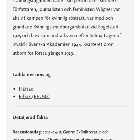
ställningstaganden både i sin person och i sitt verk.
Författaren, journalisten och feministen Wägner var
aktiv i kampen för kvinnlig rösträtt, var med och
grundade Kvinnliga medborgarskolan vid Fogelstad
1925 och blev som andra kvinna efter Selma Lagerlöf
invald i Svenska Akademien 1944. Kvarteret oron
utkom för första gången 1919.
Ladda ner omslag
Häftad
E-bok (EPUB2)
Detaljerad fakta
Recensionsdag:
2015-04-15
Genre:
Skönlitteratur och
relaterande ämnen
Originalutgåvans utgivningsår:
1919