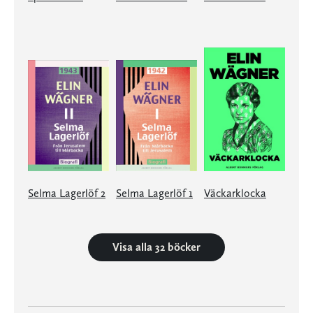
Selma Lagerlöf 2
Selma Lagerlöf 1
Väckarklocka
Visa alla 32 böcker