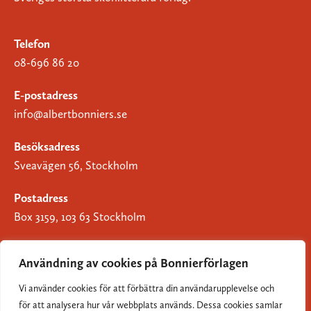
Telefon
08-696 86 20
E-postadress
info@albertbonniers.se
Besöksadress
Sveavägen 56, Stockholm
Postadress
Box 3159, 103 63 Stockholm
Användning av cookies på Bonnierförlagen
Vi använder cookies för att förbättra din användarupplevelse och
Om Bonnierförlagen
för att analysera hur vår webbplats används. Dessa cookies samlar