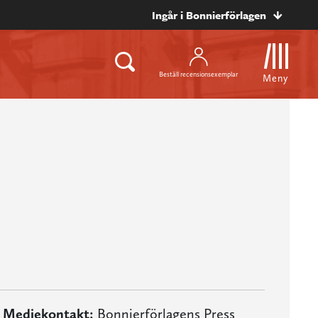
Ingår i Bonnierförlagen
Beställ recensionsexemplar
Meny
Mediekontakt:
Bonnierförlagens Press