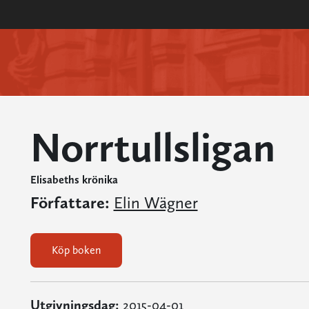
Norrtullsligan
Elisabeths krönika
Författare:
Elin Wägner
Köp boken
Utgivningsdag:
2015-04-01