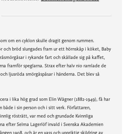
r som om en cyklon skulle dragit genom rummen.
r och bröd slungades fram ur ett hörnskåp i köket, Baby
smörgåsar i rykande fart och skållade sig på kaffet,
na framför speglarna. Strax efter halv nio ramlade de
ch ljusröda smörgåspåsar i händerna. Det blev så
cera i lika hög grad som Elin Wägner (1882-1949), få har
 både i sin person och i sitt verk. Författaren,
innlig rösträtt, var med och grundade Kvinnliga
na efter Selma Lagerlöf invald i Svenska Akademien
gen 1908, och är en vass och uppriktig skildring av