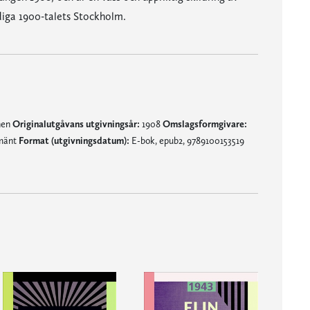
idiga 1900-talets Stockholm.
nen
Originalutgåvans utgivningsår:
1908
Omslagsformgivare:
lmänt
Format (utgivningsdatum):
E-bok, epub2, 9789100153519