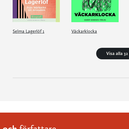
Selma Lagerlöf 1
Väckarklocka
Visa alla 3
och
r
författare