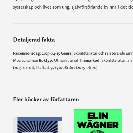
systerskap och livet som ung, självförsörjande kvinna i det t
Detaljerad fakta
Recensionsdag:
2015-04-15
Genre:
Skönlitteratur och relaterande äm
Moa Schulman
Boktyp:
Utmärkt urval
Thema-kod:
Skönlitteratur: al
(2015-04-01); Häftad, 9789100811617 (2025-06-20)
Fler böcker av författaren