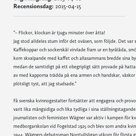
Recensionsdag:
2015-04-15
”– Flickor, klockan är tjugu minuter över åtta!
Jag stod alldeles stum inför det oväsen, som följde. Det va
Kaffekoppar och sockerskål virvlade fram ur en byrålåda, smö
kom skvalpande med kaffet och allasammans bredde sina byrå
medan de samtidigt på ett obegripligt sätt provade på hattar
av med kapporna trädda på ena armen och handskar, väskor o
plötsligt tyst, att jag studsade.”
Få svenska kvinnogestalter fortsätter att engagera och provo
varit lika mångsidiga och lika tydliga i sina ställningstaganden
journalisten och feministen Wägner var aktiv i kampen för kv
medborgarskolan vid Fogelstad 1925 och blev som andra kvin
1944. Wägners debutroman Norrtullsligan utkom för första gån