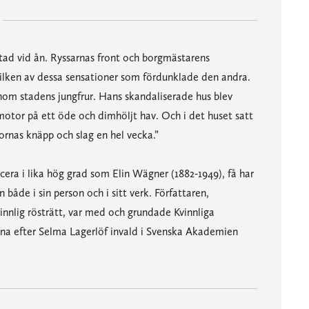
stad vid ån. Ryssarnas front och borgmästarens
ilken av dessa sensationer som fördunklade den andra.
om stadens jungfrur. Hans skandaliserade hus blev
 motor på ett öde och dimhöljt hav. Och i det huset satt
kornas knäpp och slag en hel vecka.”
cera i lika hög grad som Elin Wägner (1882-1949), få har
 både i sin person och i sitt verk. Författaren,
innlig rösträtt, var med och grundade Kvinnliga
na efter Selma Lagerlöf invald i Svenska Akademien