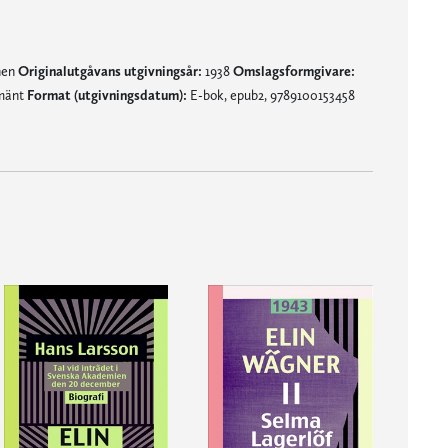
nen
Originalutgåvans utgivningsår:
1938
Omslagsformgivare:
lmänt
Format (utgivningsdatum):
E-bok, epub2, 9789100153458