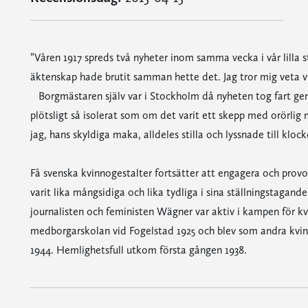
”Våren 1917 spreds två nyheter inom samma vecka i vår lilla 
äktenskap hade brutit samman hette det. Jag tror mig veta v
Borgmästaren själv var i Stockholm då nyheten tog fart gen
plötsligt så isolerat som om det varit ett skepp med orörlig
jag, hans skyldiga maka, alldeles stilla och lyssnade till kloc
Få svenska kvinnogestalter fortsätter att engagera och provo
varit lika mångsidiga och lika tydliga i sina ställningstaganden
journalisten och feministen Wägner var aktiv i kampen för kv
medborgarskolan vid Fogelstad 1925 och blev som andra kvin
1944. Hemlighetsfull utkom första gången 1938.