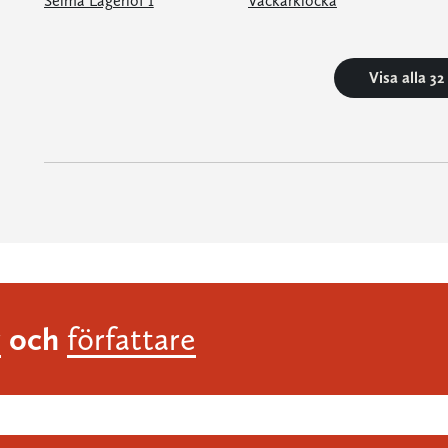
Selma Lagerlöf 1
Väckarklocka
Visa alla 3
och
r
författare