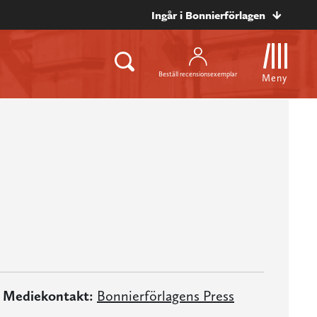
Ingår i Bonnierförlagen
Beställ recensionsexemplar
Meny
Mediekontakt:
Bonnierförlagens Press