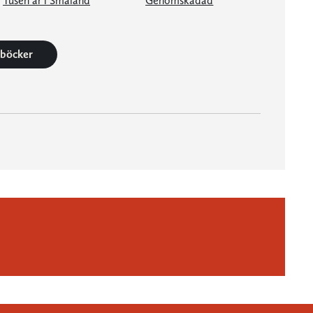
Tusen år i Småland
Genomskådad
2 böcker