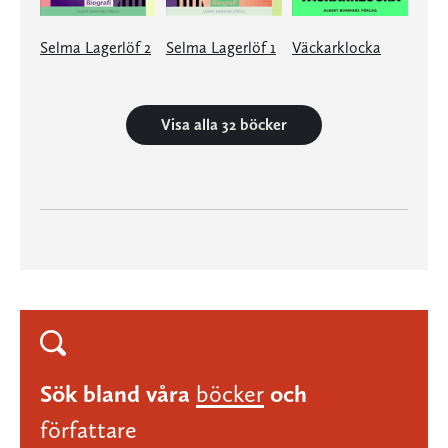
Selma Lagerlöf 2
Selma Lagerlöf 1
Väckarklocka
Visa alla 32 böcker
Sök bland våra
böcker
och
författare