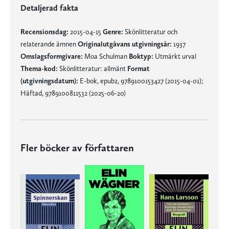
Detaljerad fakta
Recensionsdag:
2015-04-15
Genre:
Skönlitteratur och
relaterande ämnen
Originalutgåvans utgivningsår:
1937
Omslagsformgivare:
Moa Schulman
Boktyp:
Utmärkt urval
Thema-kod:
Skönlitteratur: allmänt
Format
(utgivningsdatum):
E-bok, epub2, 9789100153427 (2015-04-01);
Häftad, 9789100811532 (2025-06-20)
Fler böcker av författaren