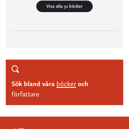
Visa alla 32 böcker
Sök bland våra
böcker
och
författare