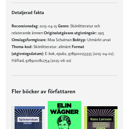
Detaljerad fakta
Recensionsdag:
2015-04-15
Genre:
Skönlitteratur och
relaterande ämnen
Originalutgåvans utgivningsår:
1915
Omslagsformgivare:
Moa Schulman
Boktyp:
Utmärkt urval
Thema-kod:
Skönlitteratur: allmänt
Format
(utgivningsdatum):
E-bok, epub2, 9789100153335 (2015-04-01);
Häftad, 9789100811754 (2025-06-20)
Fler böcker av författaren