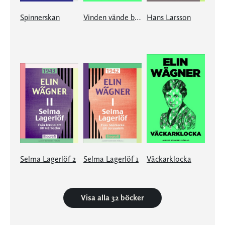
Spinnerskan
Vinden vände bladen
Hans Larsson
Selma Lagerlöf 2
Selma Lagerlöf 1
Väckarklocka
Visa alla 32 böcker