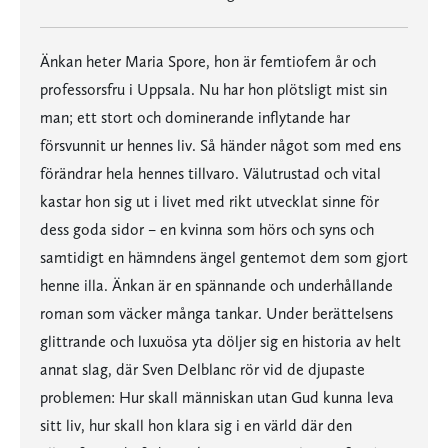
Änkan heter Maria Spore, hon är femtiofem år och
professorsfru i Uppsala. Nu har hon plötsligt mist sin
man; ett stort och dominerande inflytande har
försvunnit ur hennes liv. Så händer något som med ens
förändrar hela hennes tillvaro. Välutrustad och vital
kastar hon sig ut i livet med rikt utvecklat sinne för
dess goda sidor – en kvinna som hörs och syns och
samtidigt en hämndens ängel gentemot dem som gjort
henne illa. Änkan är en spännande och underhållande
roman som väcker många tankar. Under berättelsens
glittrande och luxuösa yta döljer sig en historia av helt
annat slag, där Sven Delblanc rör vid de djupaste
problemen: Hur skall människan utan Gud kunna leva
sitt liv, hur skall hon klara sig i en värld där den