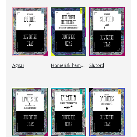
Agnar
Homerisk hemkomst
Slutord