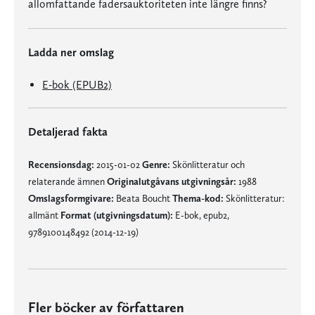
allomfattande fadersauktoriteten inte längre finns?
Ladda ner omslag
E-bok (EPUB2)
Detaljerad fakta
Recensionsdag:
2015-01-02
Genre:
Skönlitteratur och
relaterande ämnen
Originalutgåvans utgivningsår:
1988
Omslagsformgivare:
Beata Boucht
Thema-kod:
Skönlitteratur:
allmänt
Format (utgivningsdatum):
E-bok, epub2,
9789100148492 (2014-12-19)
Fler böcker av författaren