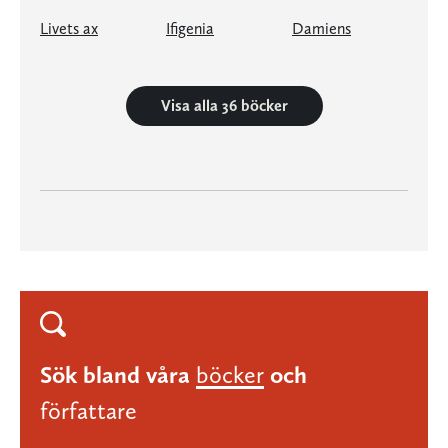
Livets ax
Ifigenia
Damiens
Visa alla 36 böcker
Sök bland våra
böcker
och
författare