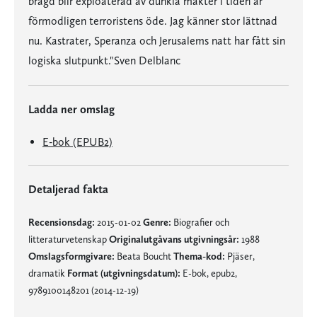
bragd blir exploaterad av dunkla makter i tiden är
förmodligen terroristens öde. Jag känner stor lättnad
nu. Kastrater, Speranza och Jerusalems natt har fått sin
logiska slutpunkt."Sven Delblanc
Ladda ner omslag
E-bok (EPUB2)
Detaljerad fakta
Recensionsdag:
2015-01-02
Genre:
Biografier och
litteraturvetenskap
Originalutgåvans utgivningsår:
1988
Omslagsformgivare:
Beata Boucht
Thema-kod:
Pjäser,
dramatik
Format (utgivningsdatum):
E-bok, epub2,
9789100148201 (2014-12-19)