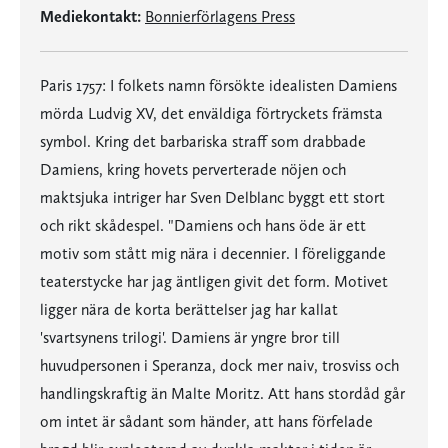
Mediekontakt:
Bonnierförlagens Press
Paris 1757: I folkets namn försökte idealisten Damiens
mörda Ludvig XV, det enväldiga förtryckets främsta
symbol. Kring det barbariska straff som drabbade
Damiens, kring hovets perverterade nöjen och
maktsjuka intriger har Sven Delblanc byggt ett stort
och rikt skådespel. "Damiens och hans öde är ett
motiv som stått mig nära i decennier. I föreliggande
teaterstycke har jag äntligen givit det form. Motivet
ligger nära de korta berättelser jag har kallat
'svartsynens trilogi'. Damiens är yngre bror till
huvudpersonen i Speranza, dock mer naiv, trosviss och
handlingskraftig än Malte Moritz. Att hans stordåd går
om intet är sådant som händer, att hans förfelade