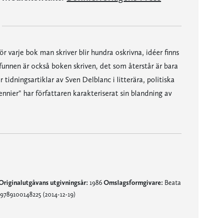
r varje bok man skriver blir hundra oskrivna, idéer finns
unnen är också boken skriven, det som återstår är bara
idningsartiklar av Sven Delblanc i litterära, politiska
nnier" har författaren karakteriserat sin blandning av
Originalutgåvans utgivningsår:
1986
Omslagsformgivare:
Beata
9789100148225 (2014-12-19)