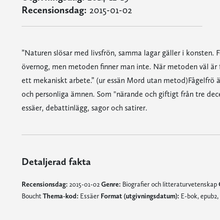
Recensionsdag:
2015-01-02
”Naturen slösar med livsfrön, samma lagar gäller i konsten. Fö
övernog, men metoden finner man inte. När metoden väl är f
ett mekaniskt arbete.” (ur essän Mord utan metod)Fågelfrö är t
och personliga ämnen. Som "närande och giftigt från tre dece
essäer, debattinlägg, sagor och satirer.
Detaljerad fakta
Recensionsdag:
2015-01-02
Genre:
Biografier och litteraturvetenskap
Boucht
Thema-kod:
Essäer
Format (utgivningsdatum):
E-bok, epub2, 