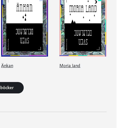
Änkan
Moria land
6 böcker