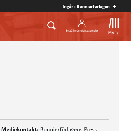
Ingår i Bonnierförlagen
Beställ recensionsexemplar
Meny
Mediekontakt:
Bonnierförlagens Press