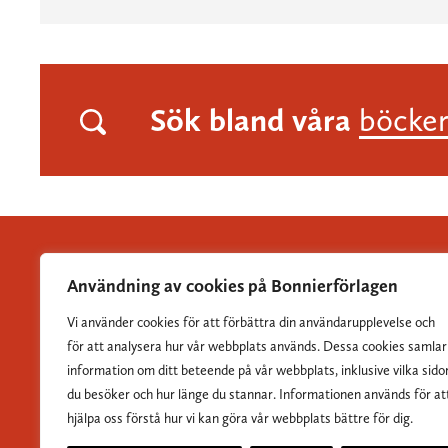
Sök bland våra
böcke
Användning av cookies på Bonnierförlagen
Vi använder cookies för att förbättra din användarupplevelse och
Albert Bonniers Förlag grundades 1837 och är Sveriges
för att analysera hur vår webbplats används. Dessa cookies samlar
största skönlitterära förlag.
information om ditt beteende på vår webbplats, inklusive vilka sido
du besöker och hur länge du stannar. Informationen används för at
hjälpa oss förstå hur vi kan göra vår webbplats bättre för dig.