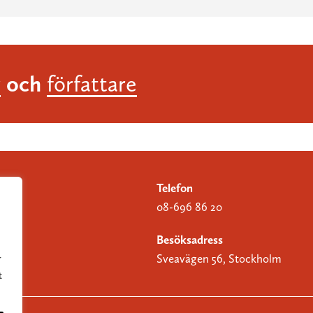
och
r
författare
Telefon
08-696 86 20
Besöksadress
Sveavägen 56, Stockholm
r
t