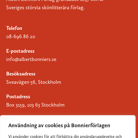
Sveriges största skönlitterära förlag.
Telefon
08-696 86 20
E-postadress
info@albertbonniers.se
Besöksadress
Sveavägen 56, Stockholm
Postadress
Box 3159, 103 63 Stockholm
Användning av cookies på Bonnierförlagen
Vi använder cookies för att förbättra din användarupplevelse och