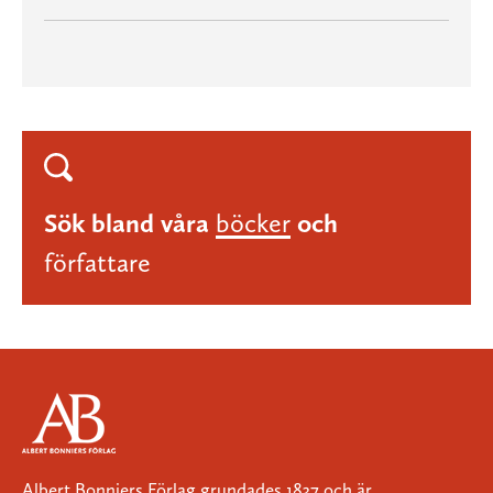
Sök bland våra
böcker
och
författare
Albert Bonniers Förlag grundades 1837 och är