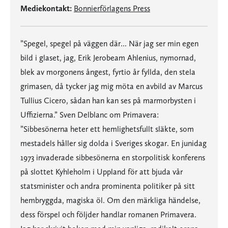
Mediekontakt:
Bonnierförlagens Press
”Spegel, spegel på väggen där... När jag ser min egen
bild i glaset, jag, Erik Jerobeam Ahlenius, nymornad,
blek av morgonens ångest, fyrtio år fyllda, den stela
grimasen, då tycker jag mig möta en avbild av Marcus
Tullius Cicero, sådan han kan ses på marmorbysten i
Uffizierna.” Sven Delblanc om Primavera:
”Sibbesönerna heter ett hemlighetsfullt släkte, som
mestadels håller sig dolda i Sveriges skogar. En junidag
1973 invaderade sibbesönerna en storpolitisk konferens
på slottet Kyhleholm i Uppland för att bjuda vår
statsminister och andra prominenta politiker på sitt
hembryggda, magiska öl. Om den märkliga händelse,
dess förspel och följder handlar romanen Primavera.