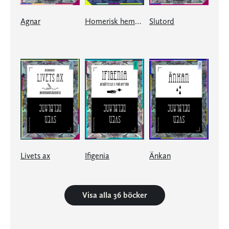
Agnar
Homerisk hemkomst
Slutord
Livets ax
Ifigenia
Änkan
Visa alla 36 böcker