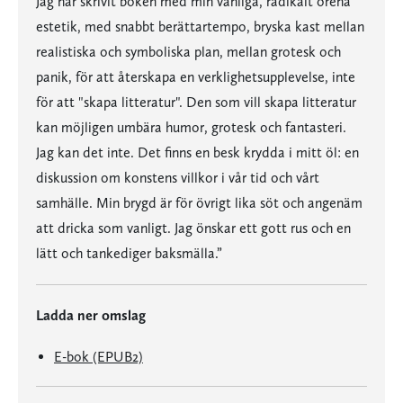
Jag har skrivit boken med min vanliga, radikalt orena
estetik, med snabbt berättartempo, bryska kast mellan
realistiska och symboliska plan, mellan grotesk och
panik, för att återskapa en verklighetsupplevelse, inte
för att "skapa litteratur". Den som vill skapa litteratur
kan möjligen umbära humor, grotesk och fantasteri.
Jag kan det inte. Det finns en besk krydda i mitt öl: en
diskussion om konstens villkor i vår tid och vårt
samhälle. Min brygd är för övrigt lika söt och angenäm
att dricka som vanligt. Jag önskar ett gott rus och en
lätt och tankediger baksmälla.”
Ladda ner omslag
E-bok (EPUB2)