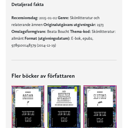
Detaljerad fakta
Recensionsdag:
2015-01-02
Genre:
Skönlitteratur och
relaterande ämnen
Originalutgåvans utgivningsår:
1973
Omslagsformgivare:
Beata Boucht
Thema-kod:
Skönlitteratur:
allmänt
Format (utgivningsdatum):
E-bok, epub2,
9789100148379 (2014-12-19)
Fler böcker av författaren