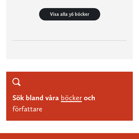
Visa alla 36 böcker
Sök bland våra
böcker
och
författare