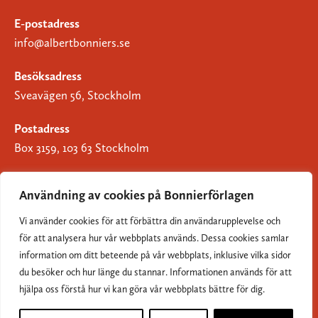
E-postadress
info@albertbonniers.se
Besöksadress
Sveavägen 56, Stockholm
Postadress
Box 3159, 103 63 Stockholm
Användning av cookies på Bonnierförlagen
Vi använder cookies för att förbättra din användarupplevelse och
Om Bonnierförlagen
för att analysera hur vår webbplats används. Dessa cookies samlar
Cookies
information om ditt beteende på vår webbplats, inklusive vilka sidor
du besöker och hur länge du stannar. Informationen används för att
Integritetspolicy
hjälpa oss förstå hur vi kan göra vår webbplats bättre för dig.