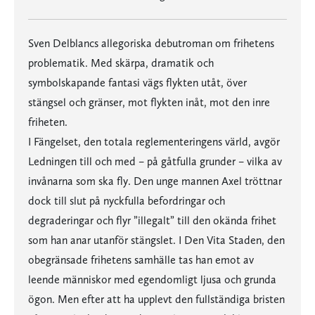
Sven Delblancs allegoriska debutroman om frihetens
problematik. Med skärpa, dramatik och
symbolskapande fantasi vägs flykten utåt, över
stängsel och gränser, mot flykten inåt, mot den inre
friheten.
I Fängelset, den totala reglementeringens värld, avgör
Ledningen till och med – på gåtfulla grunder – vilka av
invånarna som ska fly. Den unge mannen Axel tröttnar
dock till slut på nyckfulla befordringar och
degraderingar och flyr ”illegalt” till den okända frihet
som han anar utanför stängslet. I Den Vita Staden, den
obegränsade frihetens samhälle tas han emot av
leende människor med egendomligt ljusa och grunda
ögon. Men efter att ha upplevt den fullständiga bristen