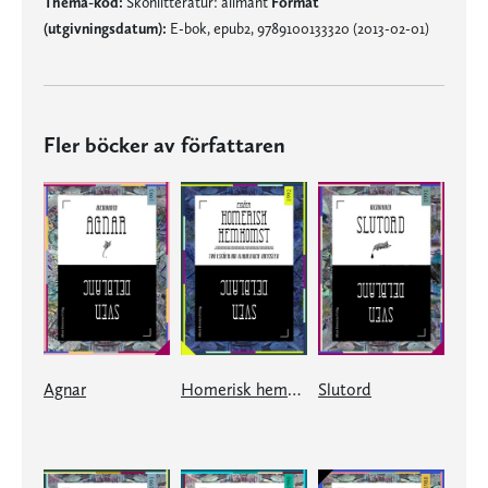
Thema-kod:
Skönlitteratur: allmänt
Format
(utgivningsdatum):
E-bok, epub2, 9789100133320 (2013-02-01)
Fler böcker av författaren
Agnar
Homerisk hemkomst
Slutord