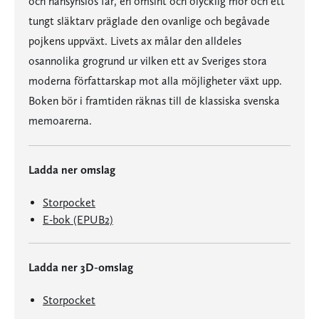
och hänsynslös far, en ömsint och olycklig mor och ett
tungt släktarv präglade den ovanlige och begåvade
pojkens uppväxt. Livets ax målar den alldeles
osannolika grogrund ur vilken ett av Sveriges stora
moderna författarskap mot alla möjligheter växt upp.
Boken bör i framtiden räknas till de klassiska svenska
memoarerna.
Ladda ner omslag
Storpocket
E-bok (EPUB2)
Ladda ner 3D-omslag
Storpocket