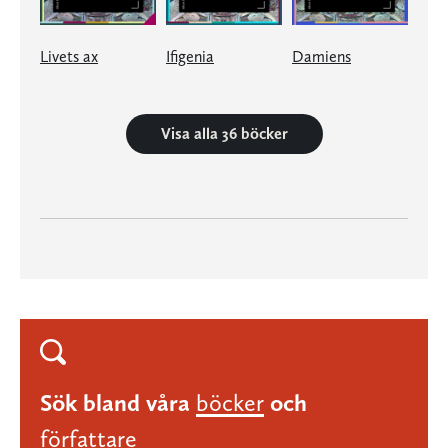
Livets ax
Ifigenia
Damiens
Visa alla 36 böcker
Sök bland våra
böcker
och
författare