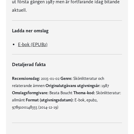
ut första gången 1987 men är fortfarande idag bitande
aktuell.
Ladda ner omslag
E-bok (EPUB2)
Detaljerad fakta
Recensionsdag:
2015-01-02
Genre:
Skönlitteratur och
relaterande ämnen
Originalutgåvans utgivningsår:
1987
Omslagsformgivare:
Beata Boucht
Thema-kod:
Skönlitteratur:
allmänt
Format (utgivningsdatum):
E-bok, epub2,
9789100148355 (2014-12-19)