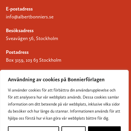
E-postadress
info@albertbonniers.se
Besöksadress
Sveavägen 56, Stockholm
Postadress
Box 3159, 103 63 Stockholm
Användning av cookies på Bonnierförlagen
Vi använder cookies för att förbättra din användarupplevelse och
Om Bonnierförlagen
för att analysera hur vår webbplats används. Dessa cookies samlar
Cookies
information om ditt beteende på vår webbplats, inklusive vilka sidor
du besöker och hur länge du stannar. Informationen används för att
Integritetspolicy
hjälpa oss förstå hur vi kan göra vår webbplats bättre för dig.