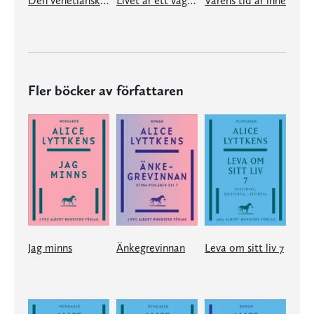
Den venetianska spegeln
Livet är ett vågspel
Vårens tid är inne
Fler böcker av författaren
Jag minns
Änkegrevinnan
Leva om sitt liv 7