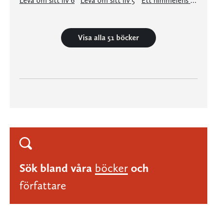
Leva om sitt liv 6
Leva om sitt liv 5
Ett himmelens under
Visa alla 51 böcker
Sök bland våra
böcker
och
författare