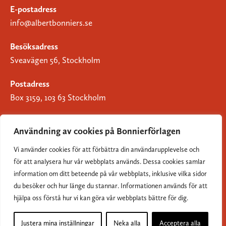
E-postadress
info@albertbonniers.se
Besöksadress
Sveavägen 56, Stockholm
Postadress
Box 3159, 103 63 Stockholm
Användning av cookies på Bonnierförlagen
Vi använder cookies för att förbättra din användarupplevelse och
Om Bonnierförlagen
för att analysera hur vår webbplats används. Dessa cookies samlar
Cookies
information om ditt beteende på vår webbplats, inklusive vilka sidor
du besöker och hur länge du stannar. Informationen används för att
Integritetspolicy
hjälpa oss förstå hur vi kan göra vår webbplats bättre för dig.
Justera mina inställningar
Neka alla
Acceptera alla