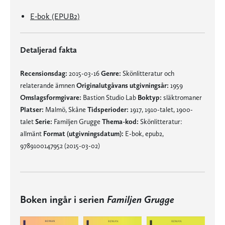
E-bok (EPUB2)
Detaljerad fakta
Recensionsdag:
2015-03-16
Genre:
Skönlitteratur och
relaterande ämnen
Originalutgåvans utgivningsår:
1959
Omslagsformgivare:
Bastion Studio Lab
Boktyp:
släktromaner
Platser:
Malmö, Skåne
Tidsperioder:
1917, 1910-talet, 1900-
talet
Serie:
Familjen Grugge
Thema-kod:
Skönlitteratur:
allmänt
Format (utgivningsdatum):
E-bok, epub2,
9789100147952 (2015-03-02)
Boken ingår i serien
Familjen Grugge