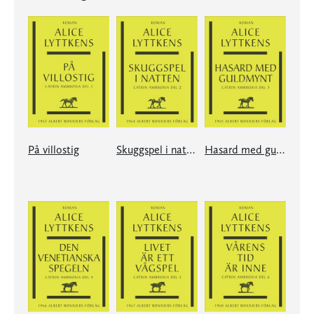
På villostig
Skuggspel i natten
Hasard med guldmynt