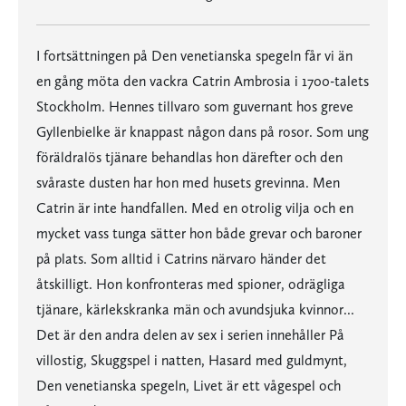
I fortsättningen på Den venetianska spegeln får vi än
en gång möta den vackra Catrin Ambrosia i 1700-talets
Stockholm. Hennes tillvaro som guvernant hos greve
Gyllenbielke är knappast någon dans på rosor. Som ung
föräldralös tjänare behandlas hon därefter och den
svåraste dusten har hon med husets grevinna. Men
Catrin är inte handfallen. Med en otrolig vilja och en
mycket vass tunga sätter hon både grevar och baroner
på plats. Som alltid i Catrins närvaro händer det
åtskilligt. Hon konfronteras med spioner, odrägliga
tjänare, kärlekskranka män och avundsjuka kvinnor...
Det är den andra delen av sex i serien innehåller På
villostig, Skuggspel i natten, Hasard med guldmynt,
Den venetianska spegeln, Livet är ett vågespel och