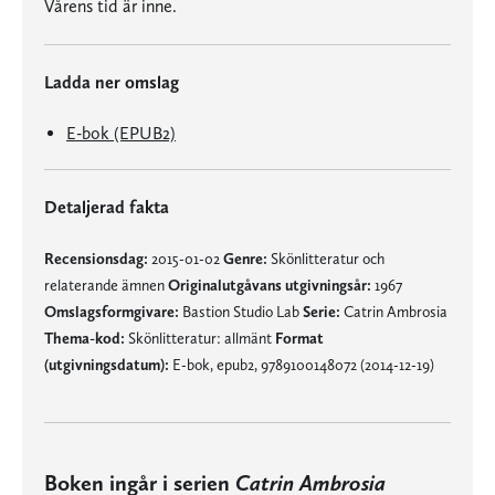
Vårens tid är inne.
Ladda ner omslag
E-bok (EPUB2)
Detaljerad fakta
Recensionsdag:
2015-01-02
Genre:
Skönlitteratur och
relaterande ämnen
Originalutgåvans utgivningsår:
1967
Omslagsformgivare:
Bastion Studio Lab
Serie:
Catrin Ambrosia
Thema-kod:
Skönlitteratur: allmänt
Format
(utgivningsdatum):
E-bok, epub2, 9789100148072 (2014-12-19)
Boken ingår i serien
Catrin Ambrosia