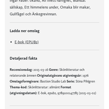
ingår Fader: okänd, All livets härlighet, Blandat
sällskap, Ett himmelens under, Omaka blir makar,
Gullfågel och Änkegrevinnan.
Ladda ner omslag
E-bok (EPUB2)
Detaljerad fakta
Recensionsdag:
2015-03-16
Genre:
Skönlitteratur och
relaterande ämnen
Originalutgåvans utgivningsår:
1976
Omslagsformgivare:
Bastion Studio Lab
Serie:
Stina Pihlgren
Thema-kod:
Skönlitteratur: allmänt
Format
(utgivningsdatum):
E-bok, epub2, 9789100147785 (2015-03-02)