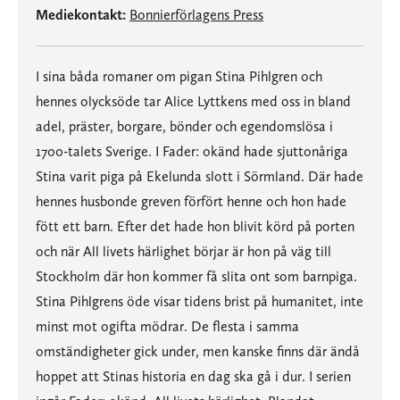
Mediekontakt:
Bonnierförlagens Press
I sina båda romaner om pigan Stina Pihlgren och
hennes olycksöde tar Alice Lyttkens med oss in bland
adel, präster, borgare, bönder och egendomslösa i
1700-talets Sverige. I Fader: okänd hade sjuttonåriga
Stina varit piga på Ekelunda slott i Sörmland. Där hade
hennes husbonde greven förfört henne och hon hade
fött ett barn. Efter det hade hon blivit körd på porten
och när All livets härlighet börjar är hon på väg till
Stockholm där hon kommer få slita ont som barnpiga.
Stina Pihlgrens öde visar tidens brist på humanitet, inte
minst mot ogifta mödrar. De flesta i samma
omständigheter gick under, men kanske finns där ändå
hoppet att Stinas historia en dag ska gå i dur. I serien