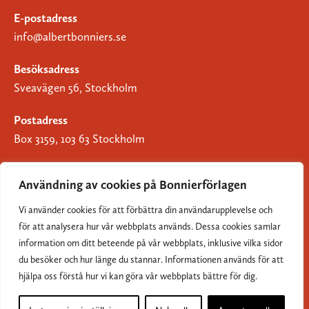
E-postadress
info@albertbonniers.se
Besöksadress
Sveavägen 56, Stockholm
Postadress
Box 3159, 103 63 Stockholm
Användning av cookies på Bonnierförlagen
Vi använder cookies för att förbättra din användarupplevelse och
Om Bonnierförlagen
för att analysera hur vår webbplats används. Dessa cookies samlar
Cookies
information om ditt beteende på vår webbplats, inklusive vilka sidor
du besöker och hur länge du stannar. Informationen används för att
Integritetspolicy
hjälpa oss förstå hur vi kan göra vår webbplats bättre för dig.