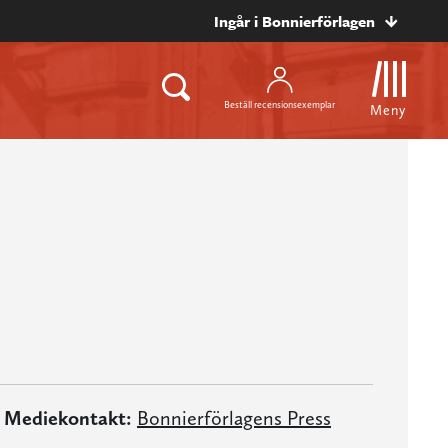
Ingår i Bonnierförlagen
Beställ recensionsexemplar
Meny
Mediekontakt:
Bonnierförlagens Press