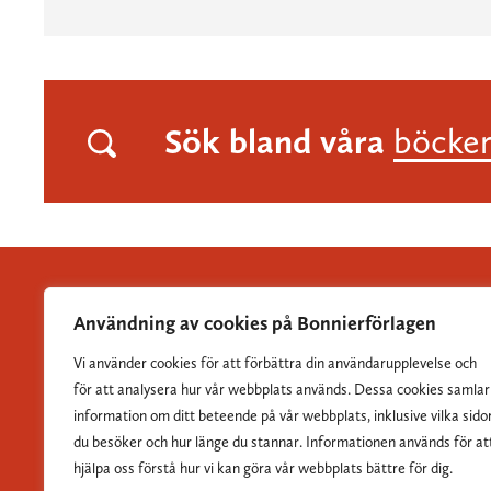
Sök bland våra
böcke
Användning av cookies på Bonnierförlagen
Vi använder cookies för att förbättra din användarupplevelse och
Albert Bonniers Förlag grundades 1837 och är Sveriges
för att analysera hur vår webbplats används. Dessa cookies samlar
största skönlitterära förlag.
information om ditt beteende på vår webbplats, inklusive vilka sido
du besöker och hur länge du stannar. Informationen används för at
hjälpa oss förstå hur vi kan göra vår webbplats bättre för dig.