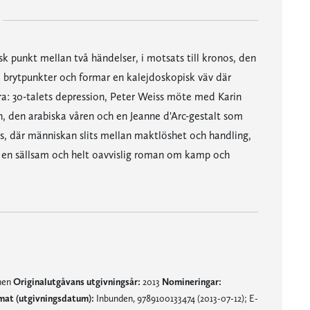
isk punkt mellan två händelser, i motsats till kronos, den
na brytpunkter och formar en kalejdoskopisk väv där
: 30-talets depression, Peter Weiss möte med Karin
, den arabiska våren och en Jeanne d'Arc-gestalt som
as, där människan slits mellan maktlöshet och handling,
är en sällsam och helt oavvislig roman om kamp och
mnen
Originalutgåvans utgivningsår:
2013
Nomineringar:
mat (utgivningsdatum):
Inbunden, 9789100133474 (2013-07-12); E-