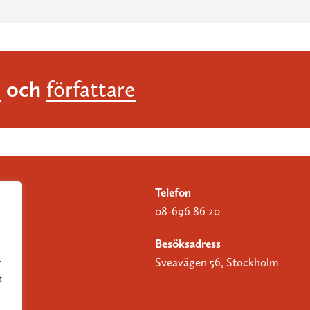
och
r
författare
Telefon
08-696 86 20
Besöksadress
Sveavägen 56, Stockholm
r
t