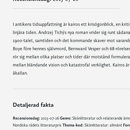
I antikens tidsuppfattning är kairos ett krisögonblick, en krit
linjära tiden. Andrzej Tichýs nya roman vrider sig runt såda
1900-talet, samtiden och det kommande skaver mot varandra
Boye före hennes självmord, Bernward Vesper och 68-rörelsen
rör sig mellan olika platser och tider där motstånd formuler
mellan bländande vision och katastrofal verklighet. Kairos 
åkallan.
Detaljerad fakta
Recensionsdag:
2013-07-26
Genre:
Skönlitteratur och relaterande ä
Nordiska rådets litteraturpris
Thema-kod:
Skönlitteratur: allmänt
For