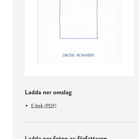
Ladda ner omslag
E-bok (PDF)
Ladda ner foton av författaren