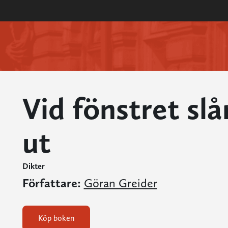
Vid fönstret sl
ut
Dikter
Författare:
Göran Greider
Köp boken