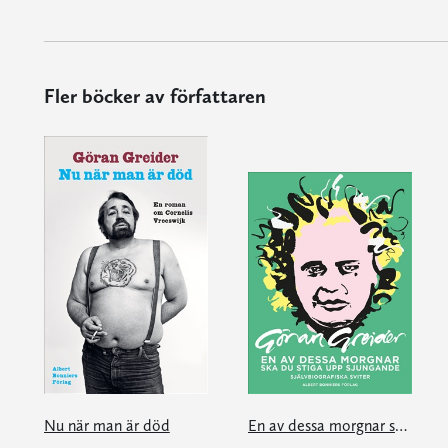
Fler böcker av författaren
Nu när man är död
En av dessa morgnar ska du stiga upp sjungande