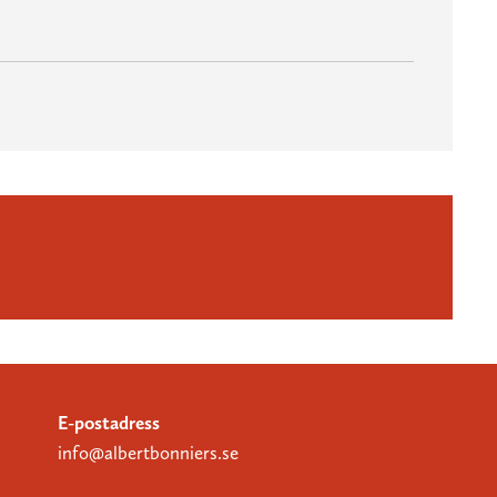
E-postadress
info@albertbonniers.se