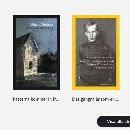
Katterna kommer in från mörkret
Det gångna är som en dröm och det närvarande förstår jag icke
Visa alla 1