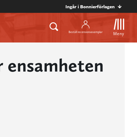
Ingår i Bonnierförlagen
Beställ recensionsexemplar
Meny
år ensamheten