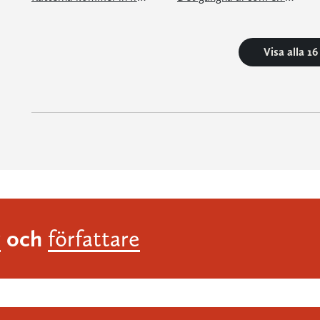
Visa alla 1
och
r
författare