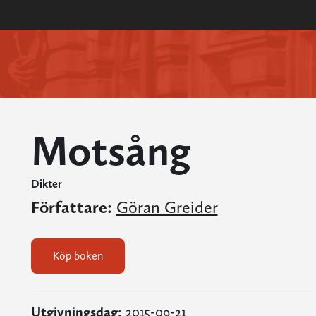
Motsång
Dikter
Författare:
Göran Greider
Köp boken
Utgivningsdag:
2015-09-21