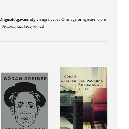
Originalutgåvans utgivningsår:
1986
Omslagsformgivare:
Björn
9789100157227 (2015-09-21)