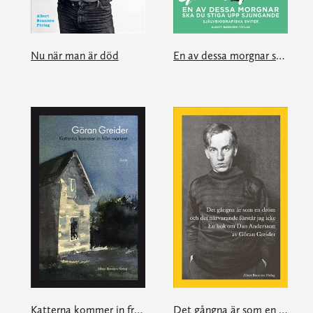
Nu när man är död
En av dessa morgnar ska du stiga upp sjungande
Katterna kommer in från mörkret
Det gångna är som en dröm och det närvarande förstår jag icke