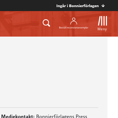
Ingår i Bonnierförlagen
Beställ recensionsexemplar
Meny
Mediekontakt:
Bonnierförlagens Press