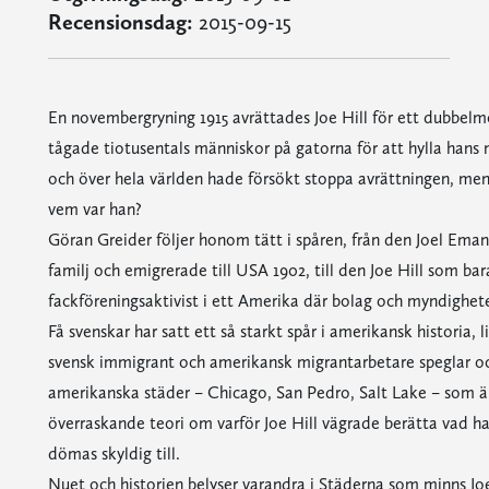
Recensionsdag:
2015-09-15
En novembergryning 1915 avrättades Joe Hill för ett dubbel
tågade tiotusentals människor på gatorna för att hylla hans
och över hela världen hade försökt stoppa avrättningen, me
vem var han?
Göran Greider följer honom tätt i spåren, från den Joel Eman
familj och emigrerade till USA 1902, till den Joe Hill som bar
fackföreningsaktivist i ett Amerika där bolag och myndigheter
Få svenskar har satt ett så starkt spår i amerikansk historia,
svensk immigrant och amerikansk migrantarbetare speglar ock
amerikanska städer – Chicago, San Pedro, Salt Lake – som ä
överraskande teori om varför Joe Hill vägrade berätta vad h
dömas skyldig till.
Nuet och historien belyser varandra i Städerna som minns Joe