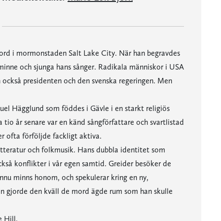
mord i mormonstaden Salt Lake City. När han begravdes
 minne och sjunga hans sånger. Radikala människor i USA
n också presidenten och den svenska regeringen. Men
uel Hägglund som föddes i Gävle i en starkt religiös
a tio år senare var en känd sångförfattare och svartlistad
 ofta förföljde fackligt aktiva.
 litteratur och folkmusik. Hans dubbla identitet som
så konflikter i vår egen samtid. Greider besöker de
nnu minns honom, och spekulerar kring en ny,
an gjorde den kväll de mord ägde rum som han skulle
 Hill.