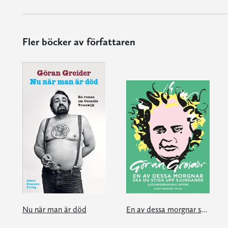
Fler böcker av författaren
Nu när man är död
En av dessa morgnar ska du stiga upp sjungande