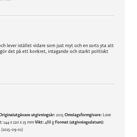
ch lever istället vidare som just myt och en sorts yta att
 gör det på ett konkret, intagande och starkt politiskt
erikanska socialismens historia gör boken till ett historiskt väl genomlyst och litterärt övertygande reportage om sökandet efter en skugga."
liga radikalerna i samma förbund. Joe Hill skrev sången Rebel Girl till feministiska aktivisten Elizabeth Gurley Flynn som bland annat kämpade för preventivmedel."
Originalutgåvans utgivningsår:
2015
Omslagsformgivare:
Love
t:
144 x 220 x 25 mm
Vikt:
488 g
Format (utgivningsdatum):
 (2015-09-01)