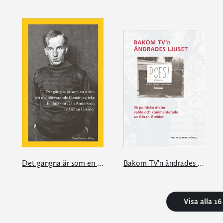
Det gångna är som en dröm och det närvarande förstår jag icke
Bakom TV'n ändrades ljuset
Visa alla 1