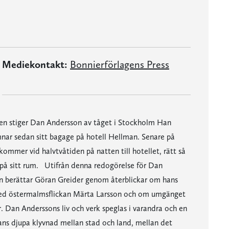
Mediekontakt:
Bonnierförlagens Press
n stiger Dan Andersson av tåget i Stockholm Han
nar sedan sitt bagage på hotell Hellman. Senare på
ommer vid halvtvåtiden på natten till hotellet, rätt så
 på sitt rum. Utifrån denna redogörelse för Dan
gen berättar Göran Greider genom återblickar om hans
 med östermalmsflickan Märta Larsson och om umgänget
. Dan Anderssons liv och verk speglas i varandra och en
ans djupa klyvnad mellan stad och land, mellan det