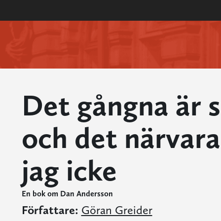
Det gångna är 
och det närvara
jag icke
En bok om Dan Andersson
Författare:
Göran Greider