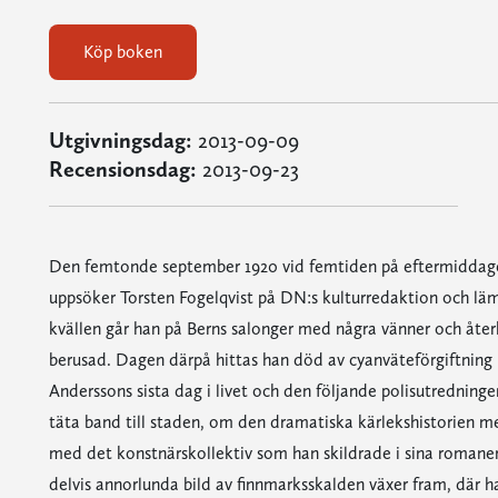
Köp boken
Utgivningsdag:
2013-09-09
Recensionsdag:
2013-09-23
Den femtonde september 1920 vid femtiden på eftermiddage
uppsöker Torsten Fogelqvist på DN:s kulturredaktion och läm
kvällen går han på Berns salonger med några vänner och återk
berusad. Dagen därpå hittas han död av cyanväteförgiftning
Anderssons sista dag i livet och den följande polisutrednin
täta band till staden, om den dramatiska kärlekshistorien
med det konstnärskollektiv som han skildrade i sina romaner
delvis annorlunda bild av finnmarksskalden växer fram, där h