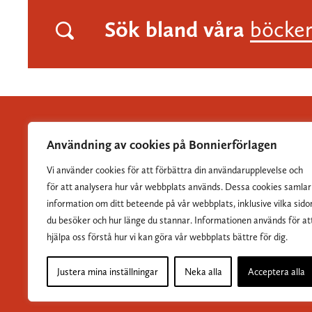
Sök bland våra
böcke
Användning av cookies på Bonnierförlagen
Vi använder cookies för att förbättra din användarupplevelse och
Albert Bonniers Förlag grundades 1837 och är Sveriges
för att analysera hur vår webbplats används. Dessa cookies samlar
största skönlitterära förlag.
information om ditt beteende på vår webbplats, inklusive vilka sido
du besöker och hur länge du stannar. Informationen används för at
hjälpa oss förstå hur vi kan göra vår webbplats bättre för dig.
Justera mina inställningar
Neka alla
Acceptera alla