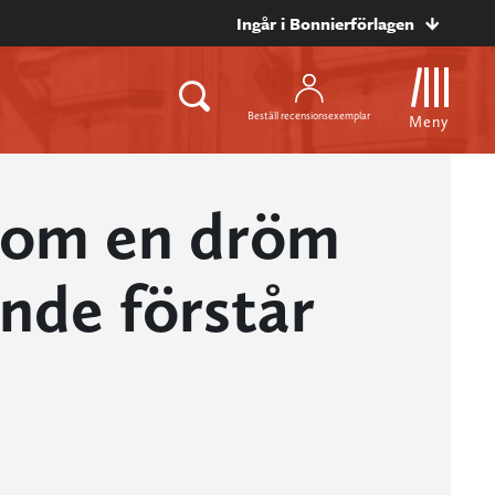
Ingår i Bonnierförlagen
Beställ recensionsexemplar
Meny
som en dröm
nde förstår