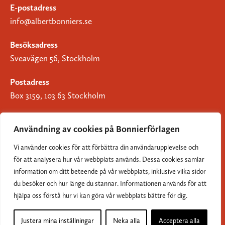
E-postadress
info@albertbonniers.se
Besöksadress
Sveavägen 56, Stockholm
Postadress
Box 3159, 103 63 Stockholm
Användning av cookies på Bonnierförlagen
Vi använder cookies för att förbättra din användarupplevelse och
Om Bonnierförlagen
för att analysera hur vår webbplats används. Dessa cookies samlar
Cookies
information om ditt beteende på vår webbplats, inklusive vilka sidor
du besöker och hur länge du stannar. Informationen används för att
Integritetspolicy
hjälpa oss förstå hur vi kan göra vår webbplats bättre för dig.
Justera mina inställningar
Neka alla
Acceptera alla