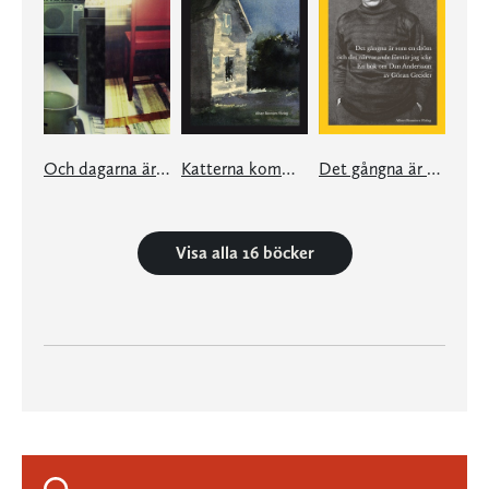
Och dagarna är som små sekler
Katterna kommer in från mörkret
Det gångna är som en dröm och det närvarande förstår jag icke
Visa alla 16 böcker