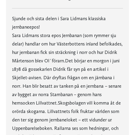
Sjunde och sista delen i Sara Lidmans klassiska
jernbaneepos!
Sara Lidmans stora epos Jernbanan (som rymmer sju
delar) handlar om hur Västerbottens inland befolkades,
hur jernbanan fick sin sträckning i norr och hur Didrik
Mårtenson blev Ol´förarn.Det börjar en morgon i juni
1878 då gossekarlen Didrik får syn på en artikel i
Skjellet-avisen. Där dryftas frågan om en järnbana i
norr. Han blir besatt av tanken på en jernbana – senare
av bygget av norra Stambanan – genom hans
hemsocken Lillvattnet.Skogsbolagen vill komma åt de
orörda skogarna. Lillvattnets folk fruktar världen som
den ter sig genom jernbaneloket – ett vidunder ur
Uppenbarelseboken. Rallarna ses som hedningar, och