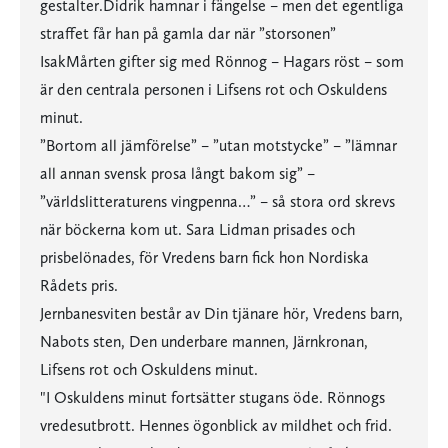
gestalter.Didrik hamnar i fängelse – men det egentliga
straffet får han på gamla dar när ”storsonen”
IsakMårten gifter sig med Rönnog – Hagars röst – som
är den centrala personen i Lifsens rot och Oskuldens
minut.
”Bortom all jämförelse” – ”utan motstycke” – ”lämnar
all annan svensk prosa långt bakom sig” –
”världslitteraturens vingpenna…” – så stora ord skrevs
när böckerna kom ut. Sara Lidman prisades och
prisbelönades, för Vredens barn fick hon Nordiska
Rådets pris.
Jernbanesviten består av Din tjänare hör, Vredens barn,
Nabots sten, Den underbare mannen, Järnkronan,
Lifsens rot och Oskuldens minut.
"I Oskuldens minut fortsätter stugans öde. Rönnogs
vredesutbrott. Hennes ögonblick av mildhet och frid.