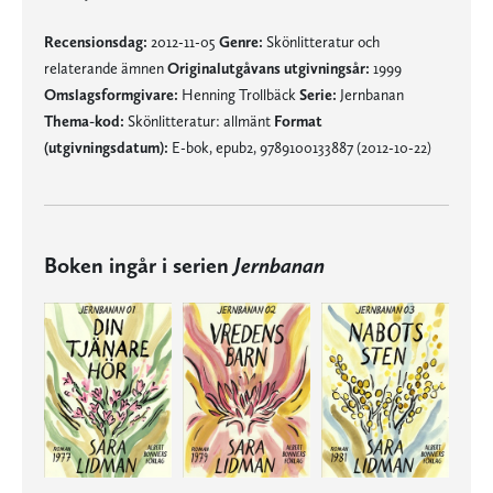
Recensionsdag:
2012-11-05
Genre:
Skönlitteratur och
relaterande ämnen
Originalutgåvans utgivningsår:
1999
Omslagsformgivare:
Henning Trollbäck
Serie:
Jernbanan
Thema-kod:
Skönlitteratur: allmänt
Format
(utgivningsdatum):
E-bok, epub2, 9789100133887 (2012-10-22)
Boken ingår i serien
Jernbanan