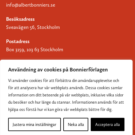
info@albertbonniers.se
Besöksadress
Sveavägen 56, Stockholm
Postadress
Box 3159, 103 63 Stockholm
Användning av cookies på Bonnierförlagen
Vi använder cookies för att förbättra din användarupplevelse och
Om Bonnierförlagen
för att analysera hur vår webbplats används. Dessa cookies samlar
Cookies
information om ditt beteende på vår webbplats, inklusive vilka sidor
du besöker och hur länge du stannar. Informationen används för att
Integritetspolicy
hjälpa oss förstå hur vi kan göra vår webbplats bättre för dig.
Justera mina inställningar
Neka alla
Acceptera alla