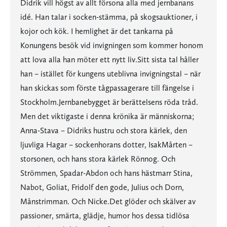
Didrik vill högst av allt försona alla med jernbanans
idé. Han talar i socken-stämma, på skogsauktioner, i
kojor och kök. I hemlighet är det tankarna på
Konungens besök vid invigningen som kommer honom
att lova alla han möter ett nytt liv.Sitt sista tal håller
han – istället för kungens uteblivna invigningstal – när
han skickas som förste tågpassagerare till fängelse i
Stockholm.Jernbanebygget är berättelsens röda tråd.
Men det viktigaste i denna krönika är människorna;
Anna-Stava – Didriks hustru och stora kärlek, den
ljuvliga Hagar – sockenhorans dotter, IsakMårten –
storsonen, och hans stora kärlek Rönnog. Och
Strömmen, Spadar-Abdon och hans hästmarr Stina,
Nabot, Goliat, Fridolf den gode, Julius och Dorn,
Månstrimman. Och Nicke.Det glöder och skälver av
passioner, smärta, glädje, humor hos dessa tidlösa