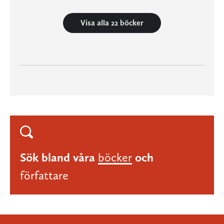
Visa alla 22 böcker
Sök bland våra
böcker
och
författare