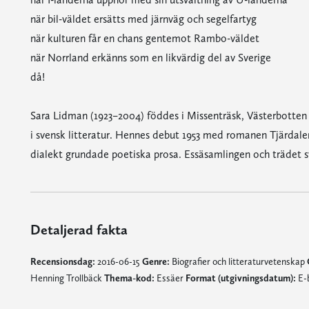
när bil-väldet ersätts med järnväg och segelfartyg
när kulturen får en chans gentemot Rambo-väldet
när Norrland erkänns som en likvärdig del av Sverige
då!
Sara Lidman (1923–2004) föddes i Missenträsk, Västerbotten
i svensk litteratur. Hennes debut 1953 med romanen Tjärdale
dialekt grundade poetiska prosa. Essäsamlingen och trädet 
Detaljerad fakta
Recensionsdag:
2016-06-15
Genre:
Biografier och litteraturvetenskap
Henning Trollbäck
Thema-kod:
Essäer
Format (utgivningsdatum):
E-b