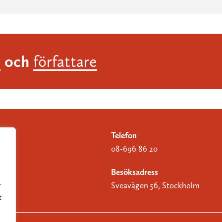
och
r
författare
Telefon
08-696 86 20
Besöksadress
Sveavägen 56, Stockholm
r
t