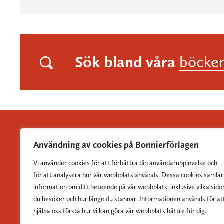
Sök bland våra
böcke
Användning av cookies på Bonnierförlagen
Vi använder cookies för att förbättra din användarupplevelse och
Albert Bonniers Förlag grundades 1837 och är Sveriges
för att analysera hur vår webbplats används. Dessa cookies samlar
största skönlitterära förlag.
information om ditt beteende på vår webbplats, inklusive vilka sido
du besöker och hur länge du stannar. Informationen används för at
hjälpa oss förstå hur vi kan göra vår webbplats bättre för dig.