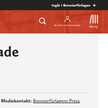
Ingår i Bonnierförlagen
Beställ recensionsexemplar
Meny
ade
Mediekontakt:
Bonnierförlagens Press