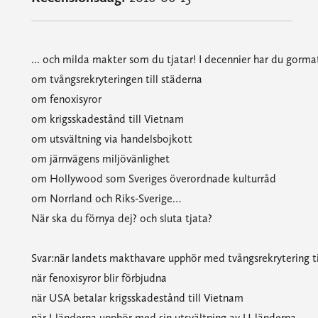
... och milda makter som du tjatar! I decennier har du gorma
om tvångsrekryteringen till städerna
om fenoxisyror
om krigsskadestånd till Vietnam
om utsvältning via handelsbojkott
om järnvägens miljövänlighet
om Hollywood som Sveriges överordnade kulturråd
om Norrland och Riks-Sverige…
När ska du förnya dej? och sluta tjata?
Svar:när landets makthavare upphör med tvångsrekrytering ti
när fenoxisyror blir förbjudna
när USA betalar krigsskadestånd till Vietnam
när I-länderna upphör med sin utsvältning av U-länderna