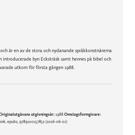
 och är en av de stora och nydanande språkkonstnärerna
n introducerade byn Ecksträsk samt hennes på bibel och
svarade utkom för första gången 1988.
Originalutgåvans utgivningsår:
1988
Omslagsformgivare:
ok, epub2, 9789100157852 (2016-06-01)