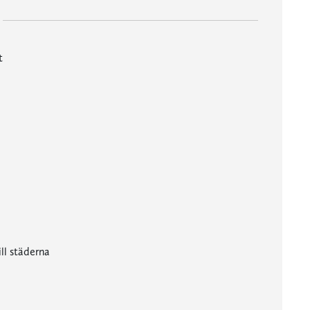
t
ll städerna