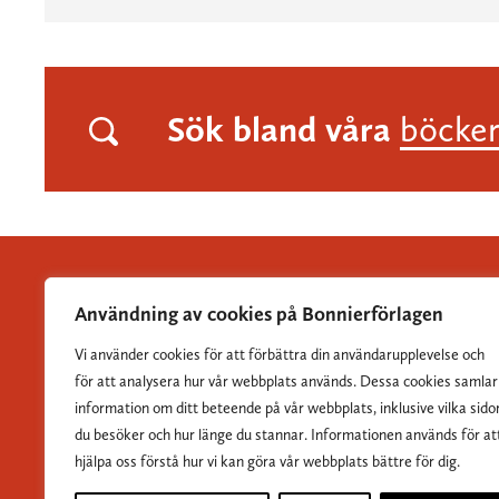
Sök bland våra
böcke
Användning av cookies på Bonnierförlagen
Vi använder cookies för att förbättra din användarupplevelse och
Albert Bonniers Förlag grundades 1837 och är Sveriges
för att analysera hur vår webbplats används. Dessa cookies samlar
största skönlitterära förlag.
information om ditt beteende på vår webbplats, inklusive vilka sido
du besöker och hur länge du stannar. Informationen används för at
hjälpa oss förstå hur vi kan göra vår webbplats bättre för dig.