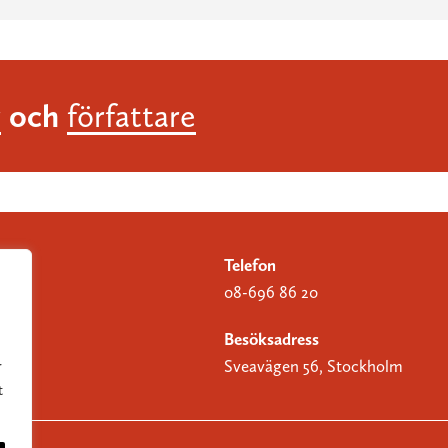
och
r
författare
Telefon
08-696 86 20
Besöksadress
Sveavägen 56, Stockholm
r
t