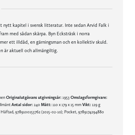
ytt kapitel i svensk litteratur. Inte sedan Arvid Falk i
fram med sådan skärpa. Byn Ecksträsk i norra
er ett illdåd, en gärningsman och en kollektiv skuld.
n är aktuell och allmängiltig.
mnen
Originalutgåvans utgivningsår:
1953
Omslagsformgivare:
allmänt
Antal sidor:
240
Mått:
110 x 179 x 15 mm
Vikt:
129 g
 Häftad, 9789100153762 (2015-02-10); Pocket, 9789174294880