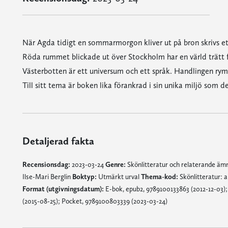
När Agda tidigt en sommarmorgon kliver ut på bron skrivs ett n
Röda rummet blickade ut över Stockholm har en värld trätt 
Västerbotten är ett universum och ett språk. Handlingen rymm
Till sitt tema är boken lika förankrad i sin unika miljö som de
Detaljerad fakta
Recensionsdag:
2023-03-24
Genre:
Skönlitteratur och relaterande ä
Ilse-Mari Berglin
Boktyp:
Utmärkt urval
Thema-kod:
Skönlitteratur: 
Format (utgivningsdatum):
E-bok, epub2, 9789100133863 (2012-12-03);
(2015-08-25); Pocket, 9789100803339 (2023-03-24)