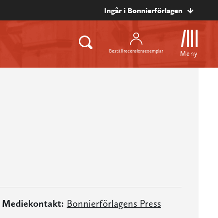
Ingår i Bonnierförlagen
Beställ recensionsexemplar
Meny
Mediekontakt:
Bonnierförlagens Press