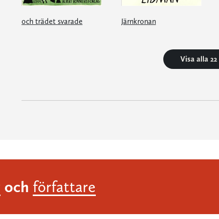
och trädet svarade
Järnkronan
Visa alla 2
och
r
författare