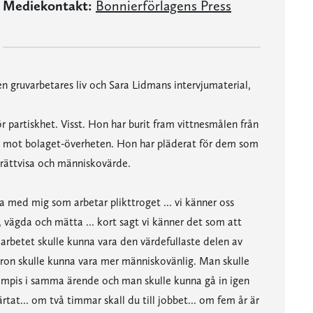
Mediekontakt:
Bonnierförlagens Press
n gruvarbetares liv och Sara Lidmans intervjumaterial,
 partiskhet. Visst. Hon har burit fram vittnesmålen från
 mot bolaget-överheten. Hon har pläderat för dem som
v rättvisa och människovärde.
 med mig som arbetar plikttroget ... vi känner oss
, vägda och mätta ... kort sagt vi känner det som att
r arbetet skulle kunna vara den värdefullaste delen av
aron skulle kunna vara mer människovänlig. Man skulle
kompis i samma ärende och man skulle kunna gå in igen
tat... om två timmar skall du till jobbet... om fem år är