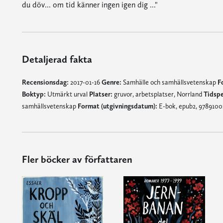
du döv... om tid känner ingen igen dig ..."
Detaljerad fakta
Recensionsdag:
2017-01-16
Genre:
Samhälle och samhällsvetenskap
F
Boktyp:
Utmärkt urval
Platser:
gruvor, arbetsplatser, Norrland
Tidspe
samhällsvetenskap
Format (utgivningsdatum):
E-bok, epub2, 97891001
Fler böcker av författaren