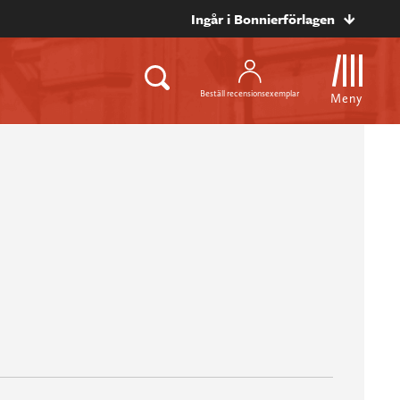
Ingår i Bonnierförlagen
Beställ recensionsexemplar
Meny