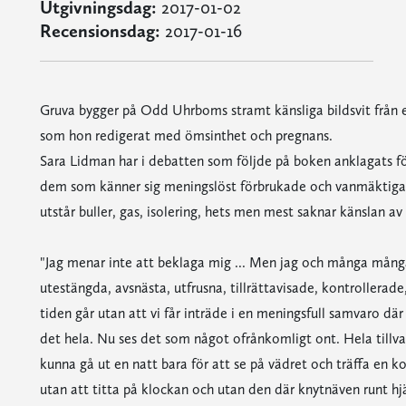
Utgivningsdag:
2017-01-02
Recensionsdag:
2017-01-16
Gruva bygger på Odd Uhrboms stramt känsliga bildsvit från e
som hon redigerat med ömsinthet och pregnans.
Sara Lidman har i debatten som följde på boken anklagats för
dem som känner sig meningslöst förbrukade och vanmäktiga
utstår buller, gas, isolering, hets men mest saknar känslan a
"Jag menar inte att beklaga mig ... Men jag och många många
utestängda, avsnästa, utfrusna, tillrättavisade, kontrollerade
tiden går utan att vi får inträde i en meningsfull samvaro dä
det hela. Nu ses det som något ofrånkomligt ont. Hela tillv
kunna gå ut en natt bara för att se på vädret och träffa en 
utan att titta på klockan och utan den där knytnäven runt hjär