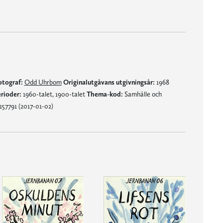
otograf:
Odd Uhrbom
Originalutgåvans utgivningsår:
1968
rioder:
1960-talet, 1900-talet
Thema-kod:
Samhälle och
57791 (2017-01-02)