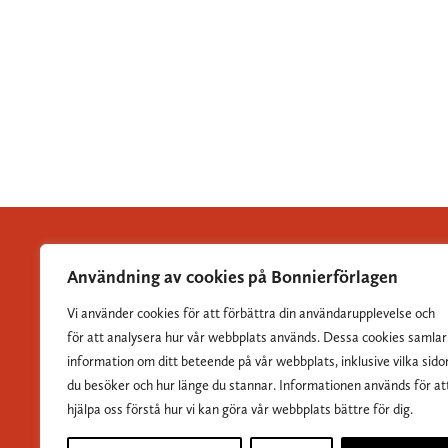
Användning av cookies på Bonnierförlagen
Vi använder cookies för att förbättra din användarupplevelse och
Albert Bonniers Förlag grundades 1837 och är Sveriges
för att analysera hur vår webbplats används. Dessa cookies samlar
största skönlitterära förlag.
information om ditt beteende på vår webbplats, inklusive vilka sido
du besöker och hur länge du stannar. Informationen används för at
hjälpa oss förstå hur vi kan göra vår webbplats bättre för dig.