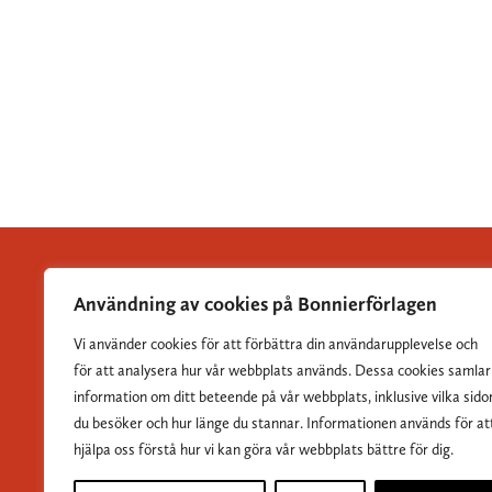
Användning av cookies på Bonnierförlagen
Vi använder cookies för att förbättra din användarupplevelse och
Albert Bonniers Förlag grundades 1837 och är Sveriges
för att analysera hur vår webbplats används. Dessa cookies samlar
största skönlitterära förlag.
information om ditt beteende på vår webbplats, inklusive vilka sido
du besöker och hur länge du stannar. Informationen används för at
hjälpa oss förstå hur vi kan göra vår webbplats bättre för dig.