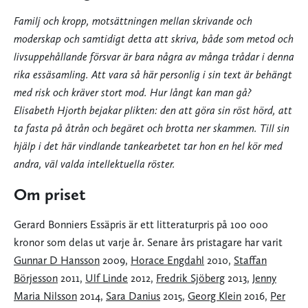
Familj och kropp, motsättningen mellan skrivande och
moderskap och samtidigt detta att skriva, både som metod och
livsuppehållande försvar är bara några av många trådar i denna
rika essäsamling. Att vara så här personlig i sin text är behängt
med risk och kräver stort mod. Hur långt kan man gå?
Elisabeth Hjorth bejakar plikten: den att göra sin röst hörd, att
ta fasta på åtrån och begäret och brotta ner skammen. Till sin
hjälp i det här vindlande tankearbetet tar hon en hel kör med
andra, väl valda intellektuella röster.
Om priset
Gerard Bonniers Essäpris är ett litteraturpris på 100 000
kronor som delas ut varje år. Senare års pristagare har varit
Gunnar D Hansson
2009,
Horace Engdahl
2010,
Staffan
Börjesson
2011,
Ulf Linde
2012,
Fredrik Sjöberg
2013,
Jenny
Maria Nilsson
2014,
Sara Danius
2015,
Georg Klein
2016,
Per